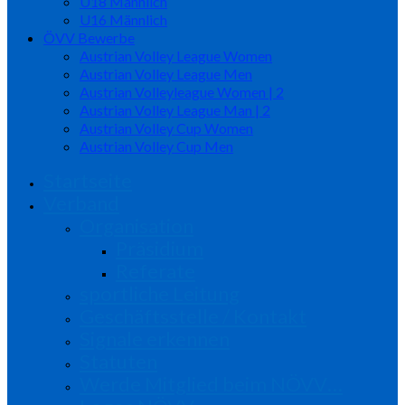
U18 Männlich
U16 Männlich
ÖVV Bewerbe
Austrian Volley League Women
Austrian Volley League Men
Austrian Volleyleague Women | 2
Austrian Volley League Man | 2
Austrian Volley Cup Women
Austrian Volley Cup Men
Startseite
Verband
Organisation
Präsidium
Referate
sportliche Leitung
Geschäftsstelle / Kontakt
Signale erkennen
Statuten
Werde Mitglied beim NÖVV…