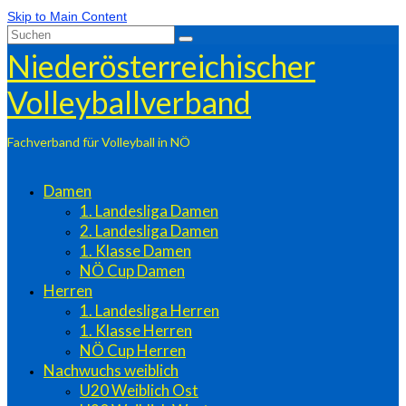
Skip to Main Content
Suchen
nach:
Niederösterreichischer
Volleyballverband
Fachverband für Volleyball in NÖ
Damen
1. Landesliga Damen
2. Landesliga Damen
1. Klasse Damen
NÖ Cup Damen
Herren
1. Landesliga Herren
1. Klasse Herren
NÖ Cup Herren
Nachwuchs weiblich
U20 Weiblich Ost