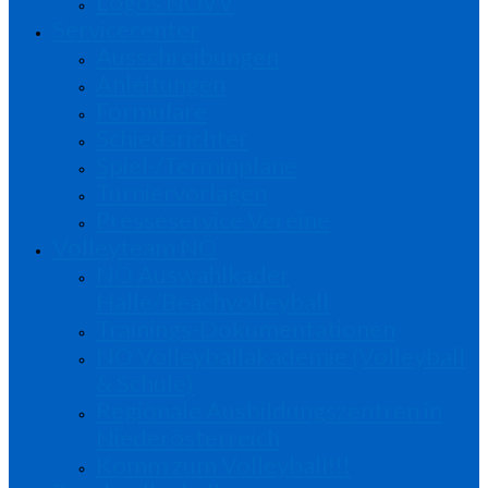
Logos NÖVV
Servicecenter
Ausschreibungen
Anleitungen
Formulare
Schiedsrichter
Spiel-/Terminpläne
Turniervorlagen
Presseservice Vereine
Volleyteam NÖ
NÖ Auswahlkader
Halle/Beachvolleyball
Trainings-Dokumentationen
NÖ Volleyballakademie (Volleyball
& Schule)
Regionale Ausbildungszentren in
Niederösterreich
Komm zum Volleyball!!!