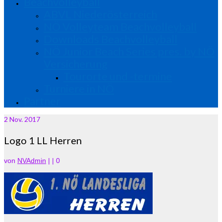
Beachvolleyball
ABVL Niederösterreich
NÖ Volleyteam Beachvolleyball
Downloads Beachvolleyball
NÖ Junior Beach Series pres. by NÖ
Versicherung
Tourorte und -termine
Turniere in NÖ
Partner
2
Nov. 2017
Logo 1 LL Herren
von
NVAdmin
|
|
0