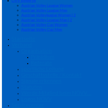
ÖVV Bewerbe
Austrian Volley League Women
Austrian Volley League Men
Austrian Volleyleague Women | 2
Austrian Volley League Man | 2
Austrian Volley Cup Women
Austrian Volley Cup Men
Startseite
Verband
Organisation
Präsidium
Referate
sportliche Leitung
Geschäftsstelle / Kontakt
Signale erkennen
Statuten
Werde Mitglied beim NÖVV…
Logos NÖVV
Servicecenter