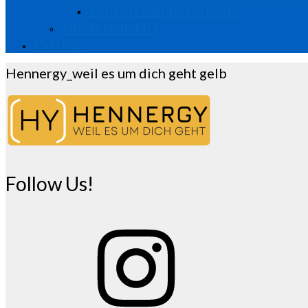
Tourorte und -termine
Turniere in NÖ
Partner
Hennergy_weil es um dich geht gelb
Follow Us!
Instagram