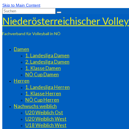
Skip to Main Content
Suchen
nach:
Niederösterreichischer Volle
Fachverband für Volleyball in NÖ
Damen
1. Landesliga Damen
2. Landesliga Damen
1. Klasse Damen
NÖ Cup Damen
Herren
1. Landesliga Herren
1. Klasse Herren
NÖ Cup Herren
Nachwuchs weiblich
U20 Weiblich Ost
U20 Weiblich West
U18 Weiblich West