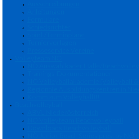
Ausschreibungen
Anleitungen
Formulare
Schiedsrichter
Spiel-/Terminpläne
Turniervorlagen
Presseservice Vereine
Volleyteam NÖ
NÖ Auswahlkader Halle/Beachvolley
Trainings-Dokumentationen
NÖ Volleyballakademie (Volleyball &
Regionale Ausbildungszentren in Nie
Komm zum Volleyball!!!
Beachvolleyball
ABVL Niederösterreich
NÖ Volleyteam Beachvolleyball
Downloads Beachvolleyball
NÖ Junior Beach Series pres. by NÖ 