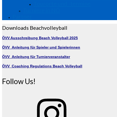
Tourorte und -termine
Turniere in NÖ
Partner
Downloads Beachvolleyball
ÖVV Ausschreibung Beach Volleyball 2025
ÖVV_Anleitung für Spieler und Spielerinnen
ÖVV_Anleitung für Turnierveranstalter
ÖVV_Coaching Regulations Beach Volleyball
Follow Us!
Instagram