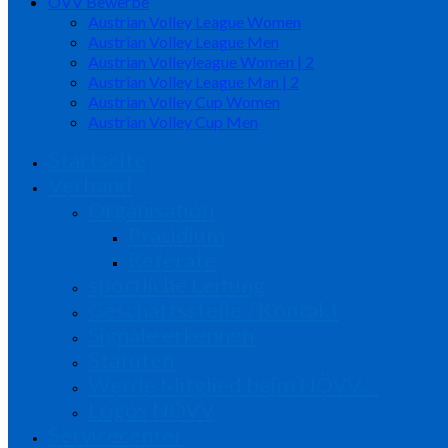
ÖVV Bewerbe
Austrian Volley League Women
Austrian Volley League Men
Austrian Volleyleague Women | 2
Austrian Volley League Man | 2
Austrian Volley Cup Women
Austrian Volley Cup Men
Startseite
Verband
Organisation
Präsidium
Referate
sportliche Leitung
Geschäftsstelle / Kontakt
Signale erkennen
Statuten
Werde Mitglied beim NÖVV…
Logos NÖVV
Servicecenter