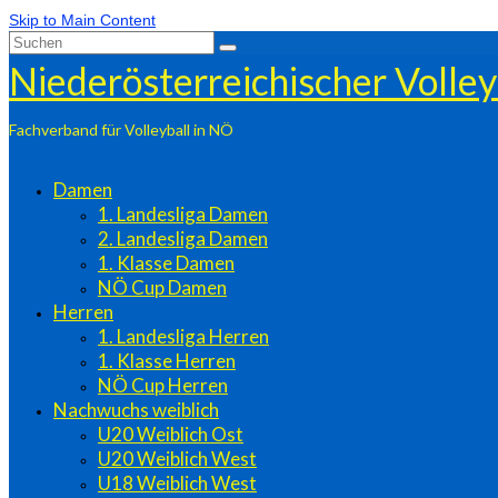
Skip to Main Content
Suchen
nach:
Niederösterreichischer Volle
Fachverband für Volleyball in NÖ
Damen
1. Landesliga Damen
2. Landesliga Damen
1. Klasse Damen
NÖ Cup Damen
Herren
1. Landesliga Herren
1. Klasse Herren
NÖ Cup Herren
Nachwuchs weiblich
U20 Weiblich Ost
U20 Weiblich West
U18 Weiblich West