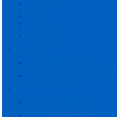
Ausschreibungen
Anleitungen
Formulare
Schiedsrichter
Spiel-/Terminpläne
Turniervorlagen
Presseservice Vereine
Volleyteam NÖ
NÖ Auswahlkader Halle/Beachvolley
Trainings-Dokumentationen
NÖ Volleyballakademie (Volleyball &
Regionale Ausbildungszentren in Nie
Komm zum Volleyball!!!
Beachvolleyball
ABVL Niederösterreich
NÖ Volleyteam Beachvolleyball
Downloads Beachvolleyball
NÖ Junior Beach Series pres. by NÖ 