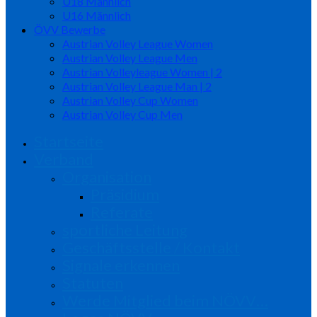
U18 Männlich
U16 Männlich
ÖVV Bewerbe
Austrian Volley League Women
Austrian Volley League Men
Austrian Volleyleague Women | 2
Austrian Volley League Man | 2
Austrian Volley Cup Women
Austrian Volley Cup Men
Startseite
Verband
Organisation
Präsidium
Referate
sportliche Leitung
Geschäftsstelle / Kontakt
Signale erkennen
Statuten
Werde Mitglied beim NÖVV…