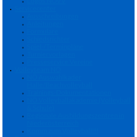
Logos NÖVV
Servicecenter
Ausschreibungen
Anleitungen
Formulare
Schiedsrichter
Spiel-/Terminpläne
Turniervorlagen
Presseservice Vereine
Volleyteam NÖ
NÖ Auswahlkader
Halle/Beachvolleyball
Trainings-Dokumentationen
NÖ Volleyballakademie (Volleyball
& Schule)
Regionale Ausbildungszentren in
Niederösterreich
Komm zum Volleyball!!!