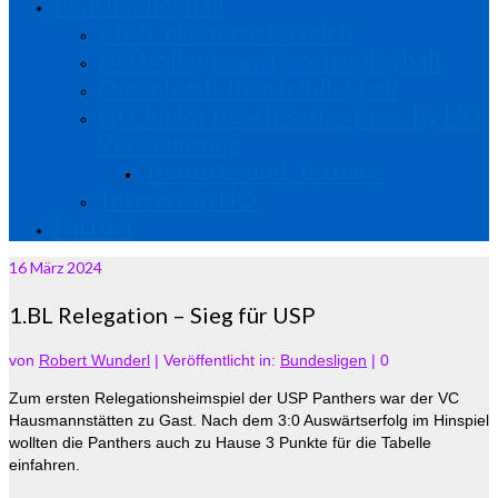
Beachvolleyball
ABVL Niederösterreich
NÖ Volleyteam Beachvolleyball
Downloads Beachvolleyball
NÖ Junior Beach Series pres. by NÖ
Versicherung
Tourorte und -termine
Turniere in NÖ
Partner
16
März 2024
1.BL Relegation – Sieg für USP
von
Robert Wunderl
|
Veröffentlicht in:
Bundesligen
|
0
Zum ersten Relegationsheimspiel der USP Panthers war der VC
Hausmannstätten zu Gast. Nach dem 3:0 Auswärtserfolg im
Hinspiel
wollten die Panthers auch zu Hause 3 Punkte für die Tabelle
einfahren.