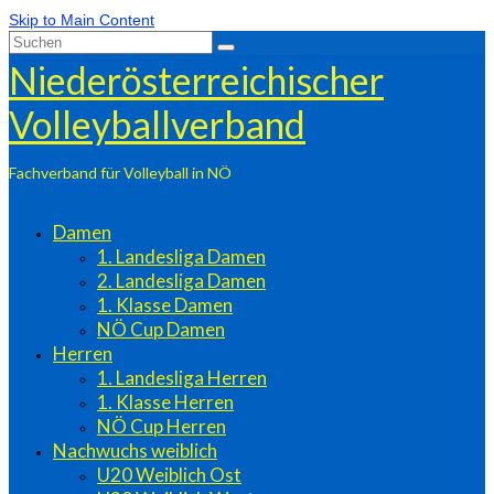
Skip to Main Content
Suchen
nach:
Niederösterreichischer
Volleyballverband
Fachverband für Volleyball in NÖ
Damen
1. Landesliga Damen
2. Landesliga Damen
1. Klasse Damen
NÖ Cup Damen
Herren
1. Landesliga Herren
1. Klasse Herren
NÖ Cup Herren
Nachwuchs weiblich
U20 Weiblich Ost