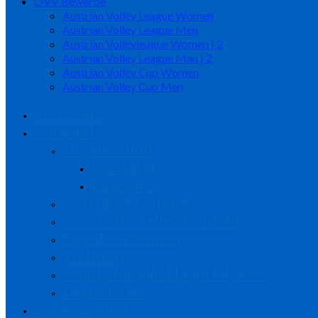
ÖVV Bewerbe
Austrian Volley League Women
Austrian Volley League Men
Austrian Volleyleague Women | 2
Austrian Volley League Man | 2
Austrian Volley Cup Women
Austrian Volley Cup Men
Startseite
Verband
Organisation
Präsidium
Referate
sportliche Leitung
Geschäftsstelle / Kontakt
Signale erkennen
Statuten
Werde Mitglied beim NÖVV…
Logos NÖVV
Servicecenter