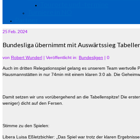
Tourorte und -termine
Turniere in NÖ
Partner
25
Feb. 2024
Bundesliga übernimmt mit Auswärtssieg Tabelle
von
Robert Wunderl
|
Veröffentlicht in:
Bundesligen
|
0
Auch im dritten Relegationsspiel gelang es unserem Team wertvolle 
Hausmannstätten in nur 74min mit einem klaren 3:0 ab. Die Geheimwa
Damit setzen wir uns vorübergehend an die Tabellenspitze! Die erste
weniger) dicht auf den Fersen.
Stimme zu den Spielen:
Libera Luisa Eßletzbichler: „Das Spiel war trotz der klaren Ergebni