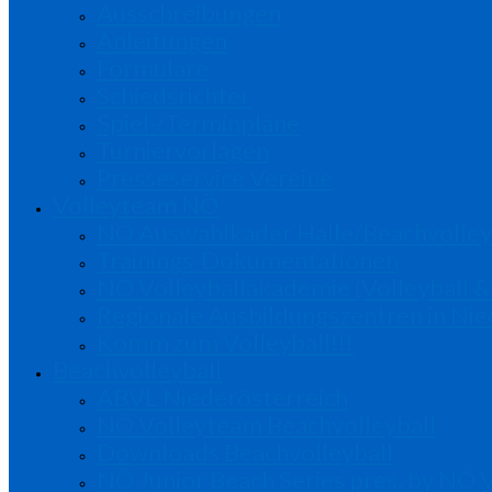
Ausschreibungen
Anleitungen
Formulare
Schiedsrichter
Spiel-/Terminpläne
Turniervorlagen
Presseservice Vereine
Volleyteam NÖ
NÖ Auswahlkader Halle/Beachvolley
Trainings-Dokumentationen
NÖ Volleyballakademie (Volleyball &
Regionale Ausbildungszentren in Nie
Komm zum Volleyball!!!
Beachvolleyball
ABVL Niederösterreich
NÖ Volleyteam Beachvolleyball
Downloads Beachvolleyball
NÖ Junior Beach Series pres. by NÖ 