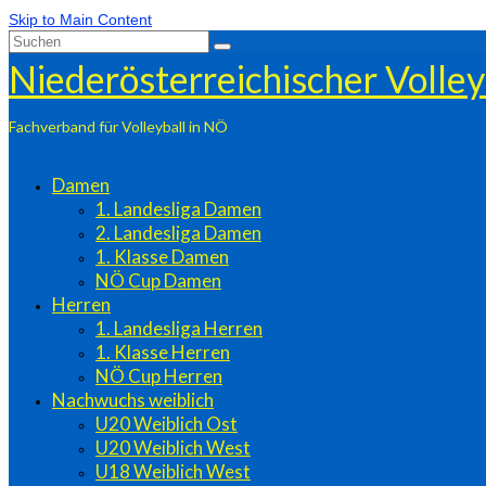
Skip to Main Content
Suchen
nach:
Niederösterreichischer Volle
Fachverband für Volleyball in NÖ
Damen
1. Landesliga Damen
2. Landesliga Damen
1. Klasse Damen
NÖ Cup Damen
Herren
1. Landesliga Herren
1. Klasse Herren
NÖ Cup Herren
Nachwuchs weiblich
U20 Weiblich Ost
U20 Weiblich West
U18 Weiblich West