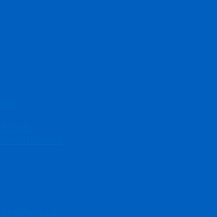
ball
 Schule)
derösterreich
Versicherung