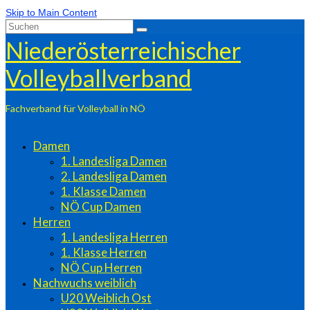
Skip to Main Content
Suchen
nach:
Niederösterreichischer
Volleyballverband
Fachverband für Volleyball in NÖ
Damen
1. Landesliga Damen
2. Landesliga Damen
1. Klasse Damen
NÖ Cup Damen
Herren
1. Landesliga Herren
1. Klasse Herren
NÖ Cup Herren
Nachwuchs weiblich
U20 Weiblich Ost