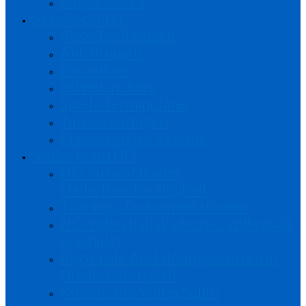
Logos NÖVV
Servicecenter
Ausschreibungen
Anleitungen
Formulare
Schiedsrichter
Spiel-/Terminpläne
Turniervorlagen
Presseservice Vereine
Volleyteam NÖ
NÖ Auswahlkader
Halle/Beachvolleyball
Trainings-Dokumentationen
NÖ Volleyballakademie (Volleyball
& Schule)
Regionale Ausbildungszentren in
Niederösterreich
Komm zum Volleyball!!!