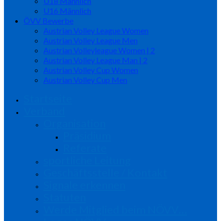
U18 Männlich
U16 Männlich
ÖVV Bewerbe
Austrian Volley League Women
Austrian Volley League Men
Austrian Volleyleague Women | 2
Austrian Volley League Man | 2
Austrian Volley Cup Women
Austrian Volley Cup Men
Startseite
Verband
Organisation
Präsidium
Referate
sportliche Leitung
Geschäftsstelle / Kontakt
Signale erkennen
Statuten
Werde Mitglied beim NÖVV…