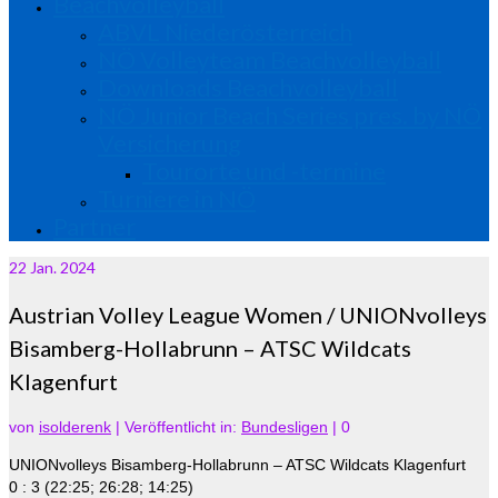
Beachvolleyball
ABVL Niederösterreich
NÖ Volleyteam Beachvolleyball
Downloads Beachvolleyball
NÖ Junior Beach Series pres. by NÖ
Versicherung
Tourorte und -termine
Turniere in NÖ
Partner
22
Jan. 2024
Austrian Volley League Women / UNIONvolleys
Bisamberg-Hollabrunn – ATSC Wildcats
Klagenfurt
von
isolderenk
|
Veröffentlicht in:
Bundesligen
|
0
UNIONvolleys Bisamberg-Hollabrunn – ATSC Wildcats Klagenfurt
0 : 3 (22:25; 26:28; 14:25)