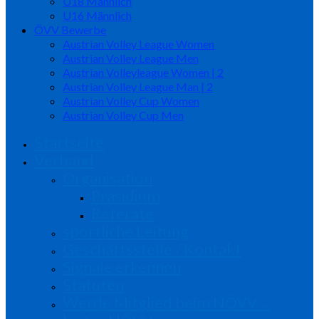
U18 Männlich
U16 Männlich
ÖVV Bewerbe
Austrian Volley League Women
Austrian Volley League Men
Austrian Volleyleague Women | 2
Austrian Volley League Man | 2
Austrian Volley Cup Women
Austrian Volley Cup Men
Startseite
Verband
Organisation
Präsidium
Referate
sportliche Leitung
Geschäftsstelle / Kontakt
Signale erkennen
Statuten
Werde Mitglied beim NÖVV…