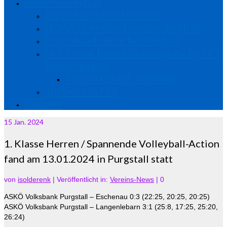
Beachvolleyball
ABVL Niederösterreich
NÖ Volleyteam Beachvolleyball
Downloads Beachvolleyball
NÖ Junior Beach Series pres. by NÖ
Versicherung
Tourorte und -termine
Turniere in NÖ
Partner
15
Jan. 2024
1. Klasse Herren / Spannende Volleyball-Action
fand am 13.01.2024 in Purgstall statt
von
isolderenk
|
Veröffentlicht in:
Vereins-News
|
0
ASKÖ Volksbank Purgstall – Eschenau 0:3 (22:25, 20:25, 20:25)
ASKÖ Volksbank Purgstall – Langenlebarn 3:1 (25:8, 17:25, 25:20,
26:24)