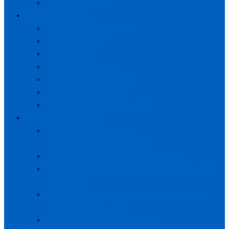
Logos NÖVV
Servicecenter
Ausschreibungen
Anleitungen
Formulare
Schiedsrichter
Spiel-/Terminpläne
Turniervorlagen
Presseservice Vereine
Volleyteam NÖ
NÖ Auswahlkader
Halle/Beachvolleyball
Trainings-Dokumentationen
NÖ Volleyballakademie (Volleyball
& Schule)
Regionale Ausbildungszentren in
Niederösterreich
Komm zum Volleyball!!!