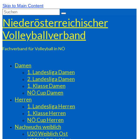
Skip to Main Content
Suchen
nach:
Niederösterreichischer
Volleyballverband
Fachverband für Volleyball in NÖ
Damen
1. Landesliga Damen
2. Landesliga Damen
1. Klasse Damen
NÖ Cup Damen
Herren
1. Landesliga Herren
1. Klasse Herren
NÖ Cup Herren
Nachwuchs weiblich
U20 Weiblich Ost