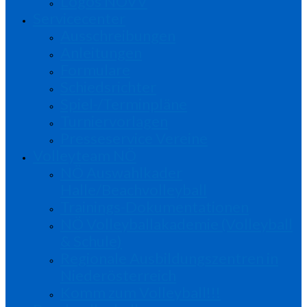
Logos NÖVV
Servicecenter
Ausschreibungen
Anleitungen
Formulare
Schiedsrichter
Spiel-/Terminpläne
Turniervorlagen
Presseservice Vereine
Volleyteam NÖ
NÖ Auswahlkader
Halle/Beachvolleyball
Trainings-Dokumentationen
NÖ Volleyballakademie (Volleyball
& Schule)
Regionale Ausbildungszentren in
Niederösterreich
Komm zum Volleyball!!!