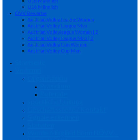
U18 Männlich
U16 Männlich
ÖVV Bewerbe
Austrian Volley League Women
Austrian Volley League Men
Austrian Volleyleague Women | 2
Austrian Volley League Man | 2
Austrian Volley Cup Women
Austrian Volley Cup Men
Startseite
Verband
Organisation
Präsidium
Referate
sportliche Leitung
Geschäftsstelle / Kontakt
Signale erkennen
Statuten
Werde Mitglied beim NÖVV…