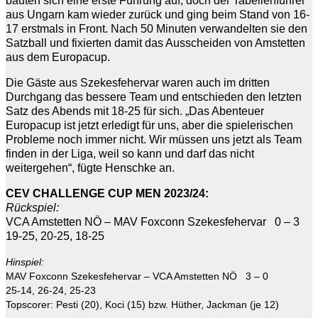
bauten sich eine erste Führung auf, doch der Tabellenführer
aus Ungarn kam wieder zurück und ging beim Stand von 16-
17 erstmals in Front. Nach 50 Minuten verwandelten sie den
Satzball und fixierten damit das Ausscheiden von Amstetten
aus dem Europacup.
Die Gäste aus Szekesfehervar waren auch im dritten
Durchgang das bessere Team und entschieden den letzten
Satz des Abends mit 18-25 für sich. „Das Abenteuer
Europacup ist jetzt erledigt für uns, aber die spielerischen
Probleme noch immer nicht. Wir müssen uns jetzt als Team
finden in der Liga, weil so kann und darf das nicht
weitergehen“, fügte Henschke an.
CEV CHALLENGE CUP MEN 2023/24:
Rückspiel:
VCA Amstetten NÖ – MAV Foxconn Szekesfehervar 0 – 3
19-25, 20-25, 18-25
Hinspiel:
MAV Foxconn Szekesfehervar – VCA Amstetten NÖ 3 – 0
25-14, 26-24, 25-23
Topscorer: Pesti (20), Koci (15) bzw. Hüther, Jackman (je 12)