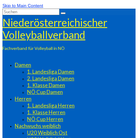
Skip to Main Content
Suchen
nach:
Niederösterreichischer
Volleyballverband
Fachverband für Volleyball in NÖ
Damen
1. Landesliga Damen
2. Landesliga Damen
1. Klasse Damen
NÖ Cup Damen
Herren
1. Landesliga Herren
1. Klasse Herren
NÖ Cup Herren
Nachwuchs weiblich
U20 Weiblich Ost