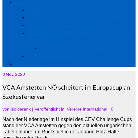
Beachvolleyball
ABVL Niederösterreich
NÖ Volleyteam Beachvolleyball
Downloads Beachvolleyball
NÖ Junior Beach Series pres. by NÖ
Versicherung
Tourorte und -termine
Turniere in NÖ
Partner
3
Nov. 2023
VCA Amstetten NÖ scheitert im Europacup an
Szekesfehervar
von
isolderenk
|
Veröffentlicht in:
Vereine International
|
0
Nach der Niederlage im Hinspiel des CEV Challenge Cups
stand der VCA Amstetten gegen den aktuellen ungarischen
Tabellenführer im Rückspiel in der Johann-Pölz-Halle
gewaltig unter Druck.