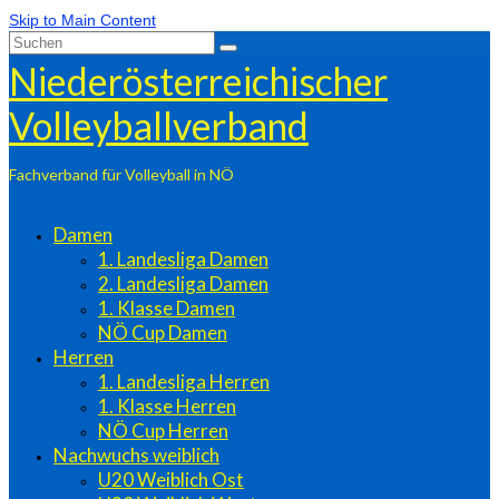
Skip to Main Content
Suchen
nach:
Niederösterreichischer
Volleyballverband
Fachverband für Volleyball in NÖ
Damen
1. Landesliga Damen
2. Landesliga Damen
1. Klasse Damen
NÖ Cup Damen
Herren
1. Landesliga Herren
1. Klasse Herren
NÖ Cup Herren
Nachwuchs weiblich
U20 Weiblich Ost