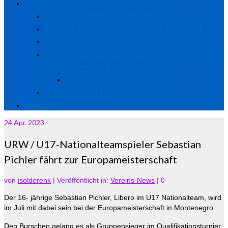
Beachvolleyball
ABVL Niederösterreich
NÖ Volleyteam Beachvolleyball
Downloads Beachvolleyball
NÖ Junior Beach Series pres. by NÖ
Versicherung
Tourorte und -termine
Turniere in NÖ
Partner
24
Apr. 2023
URW / U17-Nationalteamspieler Sebastian
Pichler fährt zur Europameisterschaft
von
isolderenk
|
Veröffentlicht in:
Vereins-News
|
0
Der 16- jährige Sebastian Pichler, Libero im U17 Nationalteam, wird
im Juli mit dabei sein bei der Europameisterschaft in Montenegro.
Den Burschen gelang es als Gruppensieger im Qualifikationsturnier,