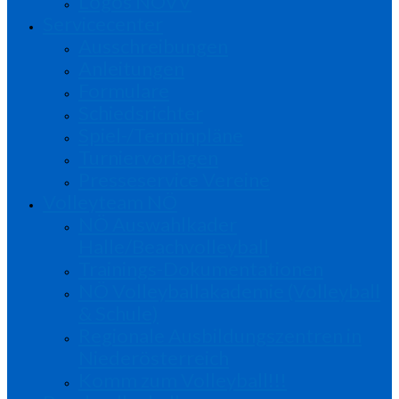
Logos NÖVV
Servicecenter
Ausschreibungen
Anleitungen
Formulare
Schiedsrichter
Spiel-/Terminpläne
Turniervorlagen
Presseservice Vereine
Volleyteam NÖ
NÖ Auswahlkader
Halle/Beachvolleyball
Trainings-Dokumentationen
NÖ Volleyballakademie (Volleyball
& Schule)
Regionale Ausbildungszentren in
Niederösterreich
Komm zum Volleyball!!!