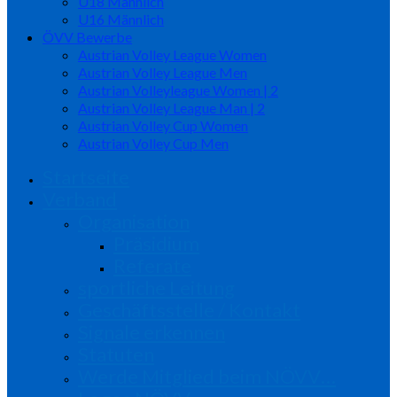
U18 Männlich
U16 Männlich
ÖVV Bewerbe
Austrian Volley League Women
Austrian Volley League Men
Austrian Volleyleague Women | 2
Austrian Volley League Man | 2
Austrian Volley Cup Women
Austrian Volley Cup Men
Startseite
Verband
Organisation
Präsidium
Referate
sportliche Leitung
Geschäftsstelle / Kontakt
Signale erkennen
Statuten
Werde Mitglied beim NÖVV…