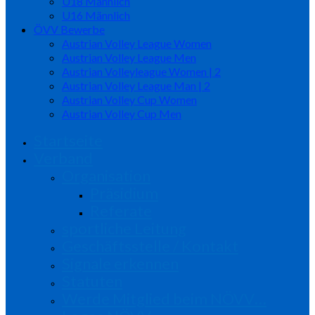
U18 Männlich
U16 Männlich
ÖVV Bewerbe
Austrian Volley League Women
Austrian Volley League Men
Austrian Volleyleague Women | 2
Austrian Volley League Man | 2
Austrian Volley Cup Women
Austrian Volley Cup Men
Startseite
Verband
Organisation
Präsidium
Referate
sportliche Leitung
Geschäftsstelle / Kontakt
Signale erkennen
Statuten
Werde Mitglied beim NÖVV…