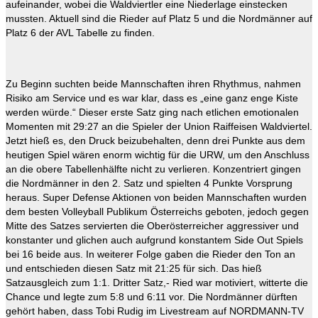
aufeinander, wobei die Waldviertler eine Niederlage einstecken
mussten. Aktuell sind die Rieder auf Platz 5 und die Nordmänner auf
Platz 6 der AVL Tabelle zu finden.
Zu Beginn suchten beide Mannschaften ihren Rhythmus, nahmen
Risiko am Service und es war klar, dass es „eine ganz enge Kiste
werden würde.“ Dieser erste Satz ging nach etlichen emotionalen
Momenten mit 29:27 an die Spieler der Union Raiffeisen Waldviertel.
Jetzt hieß es, den Druck beizubehalten, denn drei Punkte aus dem
heutigen Spiel wären enorm wichtig für die URW, um den Anschluss
an die obere Tabellenhälfte nicht zu verlieren. Konzentriert gingen
die Nordmänner in den 2. Satz und spielten 4 Punkte Vorsprung
heraus. Super Defense Aktionen von beiden Mannschaften wurden
dem besten Volleyball Publikum Österreichs geboten, jedoch gegen
Mitte des Satzes servierten die Oberösterreicher aggressiver und
konstanter und glichen auch aufgrund konstantem Side Out Spiels
bei 16 beide aus. In weiterer Folge gaben die Rieder den Ton an
und entschieden diesen Satz mit 21:25 für sich. Das hieß
Satzausgleich zum 1:1. Dritter Satz,- Ried war motiviert, witterte die
Chance und legte zum 5:8 und 6:11 vor. Die Nordmänner dürften
gehört haben, dass Tobi Rudig im Livestream auf NORDMANN-TV