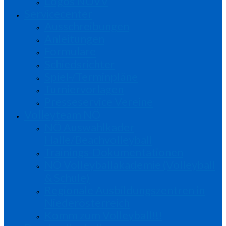
Logos NÖVV
Servicecenter
Ausschreibungen
Anleitungen
Formulare
Schiedsrichter
Spiel-/Terminpläne
Turniervorlagen
Presseservice Vereine
Volleyteam NÖ
NÖ Auswahlkader
Halle/Beachvolleyball
Trainings-Dokumentationen
NÖ Volleyballakademie (Volleyball
& Schule)
Regionale Ausbildungszentren in
Niederösterreich
Komm zum Volleyball!!!