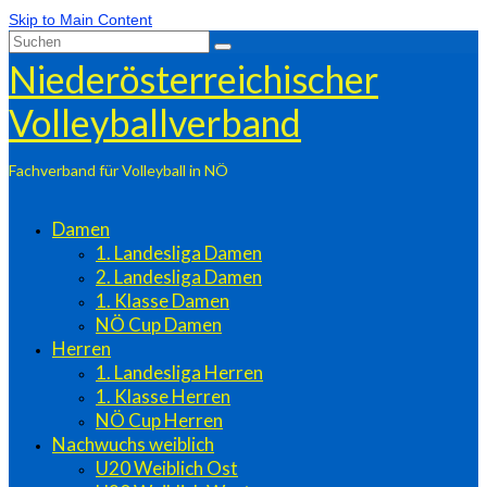
Skip to Main Content
Suchen
nach:
Niederösterreichischer
Volleyballverband
Fachverband für Volleyball in NÖ
Damen
1. Landesliga Damen
2. Landesliga Damen
1. Klasse Damen
NÖ Cup Damen
Herren
1. Landesliga Herren
1. Klasse Herren
NÖ Cup Herren
Nachwuchs weiblich
U20 Weiblich Ost