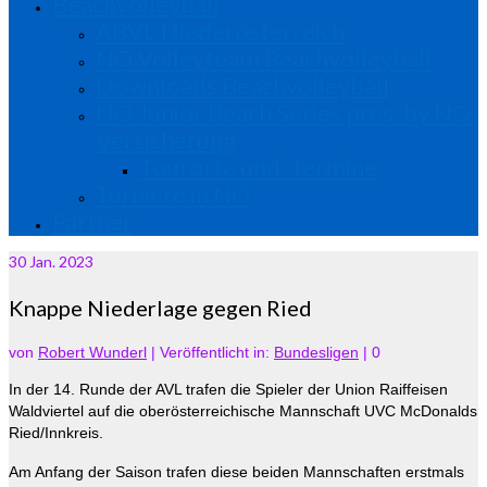
Beachvolleyball
ABVL Niederösterreich
NÖ Volleyteam Beachvolleyball
Downloads Beachvolleyball
NÖ Junior Beach Series pres. by NÖ
Versicherung
Tourorte und -termine
Turniere in NÖ
Partner
30
Jan. 2023
Knappe Niederlage gegen Ried
von
Robert Wunderl
|
Veröffentlicht in:
Bundesligen
|
0
In der 14. Runde der AVL trafen die Spieler der Union Raiffeisen
Waldviertel auf die oberösterreichische Mannschaft UVC McDonalds
Ried/Innkreis.
Am Anfang der Saison trafen diese beiden Mannschaften erstmals