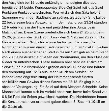
den Ausgleich bei 16 beide ankündigte – erledigten dies aber
bereits bei 14 beide. Konsequentes Side Out Spiel ließ das Spiel
Punkt um Punkt voranschreiten. Wer wird sich den Satz holen?
Spannung war in der Stadthalle zu spüren, als Zdenek Smejkal bei
22 beide seine letzte Auszeit nahm. Beim Stand von 23:24 standen
12 Rieder Fans in der Halle und peitschten ihre Jungs beim
Matchball an. Diese Szene wiederholte sich beim 24:25 und beim
25:26, wo dann der Block von Bozek den 3. Satz mit 25:27 für die
Gäste entschied. Nichts für schwache Nerven. Satz vier, die
Nordmänner müssen diesen Satz gewinnen, um im Spiel zu bleiben.
Nach einem ausgeglichenen Start in diesen Satz gab es beim Stand
von 7:10 eine Auszeit auf Seiten der Nordmänner, um den Fluss der
Rieder zu unterbrechen. Diese nahmen aber sehr viel Risiko am
Service und die Nordmänner glichen aus bei 12 beide und bauten
den Vorsprung auf 15:13 aus. Mehr Druck am Service und
konsequente Angriffsleistung der Heimmannschaft führten
schließlich zum Gewinn dieses Satzes mit 25:18. Es ging in die
absolute Verlängerung. Ein Spiel auf dem Messers Schneide. Keine
Mannschaft konnte sich im Vorfeld absetzen, bevor beim Stand von
6:8 für Ried die Seiten gewechselt wurden. Die Nordmänner hatten
die Konzentration verloren und gaben diesen 5. Satz mit 10:15 an
die Gäste ab.