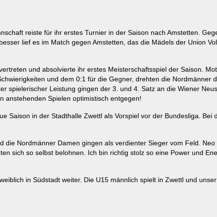
haft reiste für ihr erstes Turnier in der Saison nach Amstetten. Gegen
sser lief es im Match gegen Amstetten, das die Mädels der Union Volle
treten und absolvierte ihr erstes Meisterschaftsspiel der Saison. Mot
Schwierigkeiten und dem 0:1 für die Gegner, drehten die Nordmänner d
er spielerischer Leistung gingen der 3. und 4. Satz an die Wiener Neus
en anstehenden Spielen optimistisch entgegen!
 Saison in der Stadthalle Zwettl als Vorspiel vor der Bundesliga. Bei
 die Nordmänner Damen gingen als verdienter Sieger vom Feld. Neo Tr
 sich so selbst belohnen. Ich bin richtig stolz so eine Power und En
lich in Südstadt weiter. Die U15 männlich spielt in Zwettl und unse