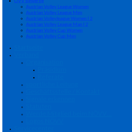
ÖVV Bewerbe
Austrian Volley League Women
Austrian Volley League Men
Austrian Volleyleague Women | 2
Austrian Volley League Man | 2
Austrian Volley Cup Women
Austrian Volley Cup Men
Startseite
Verband
Organisation
Präsidium
Referate
sportliche Leitung
Geschäftsstelle / Kontakt
Signale erkennen
Statuten
Werde Mitglied beim NÖVV…
Logos NÖVV
Servicecenter