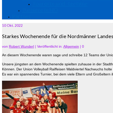
Tourorte und -termine
Turniere in NÖ
Partner
10
Okt. 2022
Starkes Wochenende für die Nordmänner Landes
von
Robert Wunderl
|
Veröffentlicht in:
Allgemein
|
0
An diesem Wochenende waren sage und schreibe 12 Teams der Union V
Unsere jüngsten an dem Wochenende spielten zuhause in der Stadtha
Können. Der Union Volleyball Raiffeisen Waldviertel Nachwuchs holte
Es war ein spannendes Turnier, bei dem viele Eltern und Großeltern