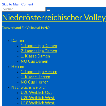
Skip to Main Content
Suchen
nach:
Niederösterreichischer Volle
Fachverband für Volleyball in NÖ
Damen
1. Landesliga Damen
2. Landesliga Damen
1. Klasse Damen
NÖ Cup Damen
Herren
1. Landesliga Herren
1. Klasse Herren
NÖ Cup Herren
Nachwuchs weiblich
U20 Weiblich Ost
U20 Weiblich West
U18 Weiblich West