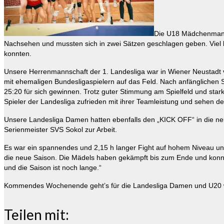
Die U18 Mädchenmannsc
Nachsehen und mussten sich in zwei Sätzen geschlagen geben. Viel be
konnten.
Unsere Herrenmannschaft der 1. Landesliga war in Wiener Neustadt ver
mit ehemaligen Bundesligaspielern auf das Feld. Nach anfänglichen 
25:20 für sich gewinnen. Trotz guter Stimmung am Spielfeld und stark
Spieler der Landesliga zufrieden mit ihrer Teamleistung und sehen d
Unsere Landesliga Damen hatten ebenfalls den „KICK OFF“ in die neue
Serienmeister SVS Sokol zur Arbeit.
Es war ein spannendes und 2,15 h langer Fight auf hohem Niveau und
die neue Saison. Die Mädels haben gekämpft bis zum Ende und konnten
und die Saison ist noch lange.“
Kommendes Wochenende geht’s für die Landesliga Damen und U20 weib
Teilen mit: