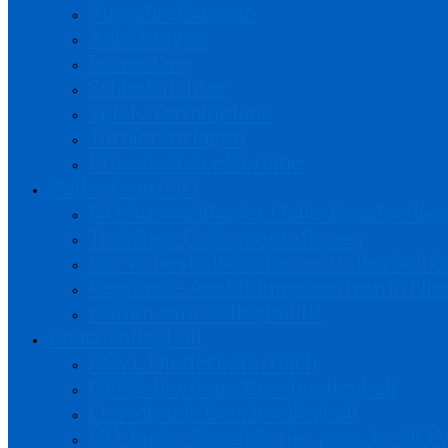
Ausschreibungen
Anleitungen
Formulare
Schiedsrichter
Spiel-/Terminpläne
Turniervorlagen
Presseservice Vereine
Volleyteam NÖ
NÖ Auswahlkader Halle/Beachvolley
Trainings-Dokumentationen
NÖ Volleyballakademie (Volleyball &
Regionale Ausbildungszentren in Nie
Komm zum Volleyball!!!
Beachvolleyball
ABVL Niederösterreich
NÖ Volleyteam Beachvolleyball
Downloads Beachvolleyball
NÖ Junior Beach Series pres. by NÖ 