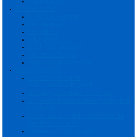
Logos NÖVV
Servicecenter
Ausschreibungen
Anleitungen
Formulare
Schiedsrichter
Spiel-/Terminpläne
Turniervorlagen
Presseservice Vereine
Volleyteam NÖ
NÖ Auswahlkader
Halle/Beachvolleyball
Trainings-Dokumentationen
NÖ Volleyballakademie (Volleyball
& Schule)
Regionale Ausbildungszentren in
Niederösterreich
Komm zum Volleyball!!!