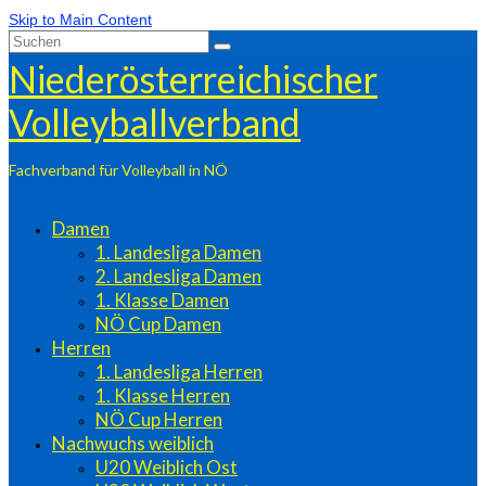
Skip to Main Content
Suchen
nach:
Niederösterreichischer
Volleyballverband
Fachverband für Volleyball in NÖ
Damen
1. Landesliga Damen
2. Landesliga Damen
1. Klasse Damen
NÖ Cup Damen
Herren
1. Landesliga Herren
1. Klasse Herren
NÖ Cup Herren
Nachwuchs weiblich
U20 Weiblich Ost