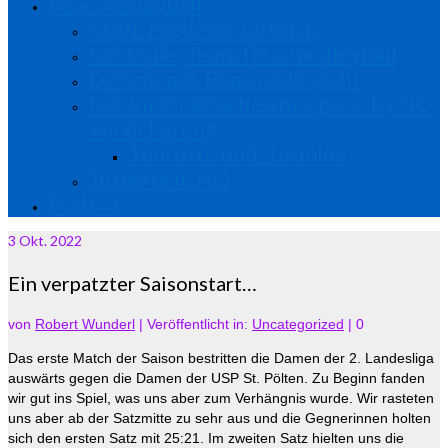
Beachvolleyball
ABVL Niederösterreich
NÖ Volleyteam Beachvolleyball
Downloads Beachvolleyball
NÖ Junior Beach Series pres. by NÖ
Versicherung
Tourorte und -termine
Turniere in NÖ
Partner
3
Okt. 2022
Ein verpatzter Saisonstart…
von
Robert Wunderl
|
Veröffentlicht in:
Uncategorized
|
0
Das erste Match der Saison bestritten die Damen der 2. Landesliga
auswärts gegen die Damen der USP St. Pölten. Zu Beginn fanden
wir gut ins Spiel, was uns aber zum Verhängnis wurde. Wir rasteten
uns aber ab der Satzmitte zu sehr aus und die Gegnerinnen holten
sich den ersten Satz mit 25:21.
Im zweiten Satz hielten uns die