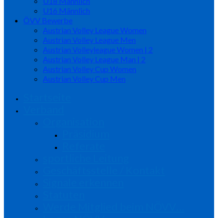
U18 Männlich
U16 Männlich
ÖVV Bewerbe
Austrian Volley League Women
Austrian Volley League Men
Austrian Volleyleague Women | 2
Austrian Volley League Man | 2
Austrian Volley Cup Women
Austrian Volley Cup Men
Startseite
Verband
Organisation
Präsidium
Referate
sportliche Leitung
Geschäftsstelle / Kontakt
Signale erkennen
Statuten
Werde Mitglied beim NÖVV…