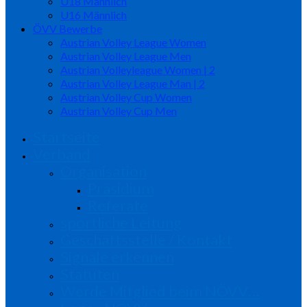
U18 Männlich
U16 Männlich
ÖVV Bewerbe
Austrian Volley League Women
Austrian Volley League Men
Austrian Volleyleague Women | 2
Austrian Volley League Man | 2
Austrian Volley Cup Women
Austrian Volley Cup Men
Startseite
Verband
Organisation
Präsidium
Referate
sportliche Leitung
Geschäftsstelle / Kontakt
Signale erkennen
Statuten
Werde Mitglied beim NÖVV…