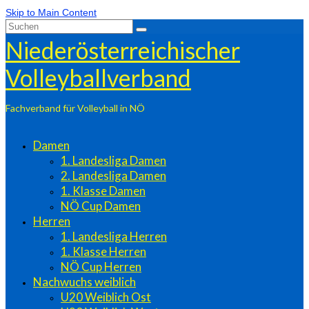
Skip to Main Content
Suchen
nach:
Niederösterreichischer
Volleyballverband
Fachverband für Volleyball in NÖ
Damen
1. Landesliga Damen
2. Landesliga Damen
1. Klasse Damen
NÖ Cup Damen
Herren
1. Landesliga Herren
1. Klasse Herren
NÖ Cup Herren
Nachwuchs weiblich
U20 Weiblich Ost