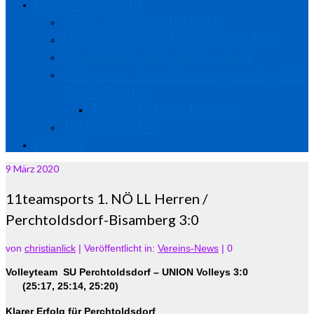
Beachvolleyball
ABVL Niederösterreich
NÖ Volleyteam Beachvolleyball
Downloads Beachvolleyball
NÖ Junior Beach Series pres. by NÖ
Versicherung
Tourorte und -termine
Turniere in NÖ
Partner
9
März 2020
11teamsports 1. NÖ LL Herren /
Perchtoldsdorf-Bisamberg 3:0
von
christianlick
|
Veröffentlicht in:
Vereins-News
|
0
Volleyteam SU Perchtoldsdorf – UNION Volleys 3:0
(25:17, 25:14, 25:20)
Klarer Erfolg für Perchtoldsdorf