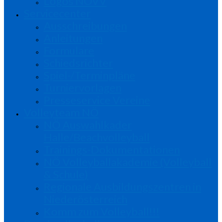
Logos NÖVV
Servicecenter
Ausschreibungen
Anleitungen
Formulare
Schiedsrichter
Spiel-/Terminpläne
Turniervorlagen
Presseservice Vereine
Volleyteam NÖ
NÖ Auswahlkader
Halle/Beachvolleyball
Trainings-Dokumentationen
NÖ Volleyballakademie (Volleyball
& Schule)
Regionale Ausbildungszentren in
Niederösterreich
Komm zum Volleyball!!!