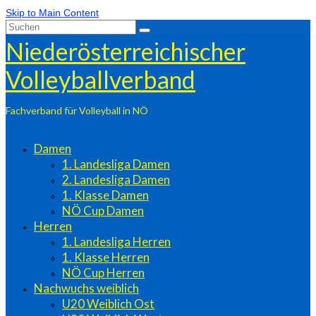
Skip to Main Content
Suchen
nach:
Niederösterreichischer
Volleyballverband
Fachverband für Volleyball in NÖ
Damen
1. Landesliga Damen
2. Landesliga Damen
1. Klasse Damen
NÖ Cup Damen
Herren
1. Landesliga Herren
1. Klasse Herren
NÖ Cup Herren
Nachwuchs weiblich
U20 Weiblich Ost