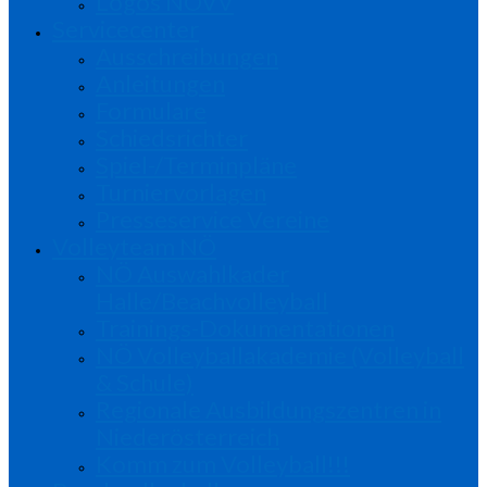
Logos NÖVV
Servicecenter
Ausschreibungen
Anleitungen
Formulare
Schiedsrichter
Spiel-/Terminpläne
Turniervorlagen
Presseservice Vereine
Volleyteam NÖ
NÖ Auswahlkader
Halle/Beachvolleyball
Trainings-Dokumentationen
NÖ Volleyballakademie (Volleyball
& Schule)
Regionale Ausbildungszentren in
Niederösterreich
Komm zum Volleyball!!!