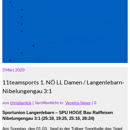
Beachvolleyball
ABVL Niederösterreich
NÖ Volleyteam Beachvolleyball
Downloads Beachvolleyball
NÖ Junior Beach Series pres. by NÖ
Versicherung
Tourorte und -termine
Turniere in NÖ
Partner
3
März 2020
11teamsports 1. NÖ LL Damen / Langenlebarn-
Nibelungengau 3:1
von
christianlick
|
Veröffentlicht in:
Vereins-News
|
0
Sportunion Langenlebarn – SPU HOGE Bau Raiffeisen
Nibelungengau 3:1 (25:18, 19:25, 25:16, 26:24)
Am Sonntag, den 01.03., fand in der Tullner Sporthalle das Spiel