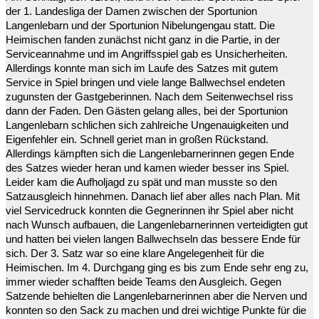
der 1. Landesliga der Damen zwischen der Sportunion
Langenlebarn und der Sportunion Nibelungengau statt. Die
Heimischen fanden zunächst nicht ganz in die Partie, in der
Serviceannahme und im Angriffsspiel gab es Unsicherheiten.
Allerdings konnte man sich im Laufe des Satzes mit gutem
Service in Spiel bringen und viele lange Ballwechsel endeten
zugunsten der Gastgeberinnen. Nach dem Seitenwechsel riss
dann der Faden. Den Gästen gelang alles, bei der Sportunion
Langenlebarn schlichen sich zahlreiche Ungenauigkeiten und
Eigenfehler ein. Schnell geriet man in großen Rückstand.
Allerdings kämpften sich die Langenlebarnerinnen gegen Ende
des Satzes wieder heran und kamen wieder besser ins Spiel.
Leider kam die Aufholjagd zu spät und man musste so den
Satzausgleich hinnehmen. Danach lief aber alles nach Plan. Mit
viel Servicedruck konnten die Gegnerinnen ihr Spiel aber nicht
nach Wunsch aufbauen, die Langenlebarnerinnen verteidigten gut
und hatten bei vielen langen Ballwechseln das bessere Ende für
sich. Der 3. Satz war so eine klare Angelegenheit für die
Heimischen. Im 4. Durchgang ging es bis zum Ende sehr eng zu,
immer wieder schafften beide Teams den Ausgleich. Gegen
Satzende behielten die Langenlebarnerinnen aber die Nerven und
konnten so den Sack zu machen und drei wichtige Punkte für die