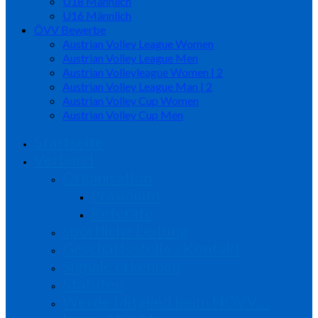
U18 Männlich
U16 Männlich
ÖVV Bewerbe
Austrian Volley League Women
Austrian Volley League Men
Austrian Volleyleague Women | 2
Austrian Volley League Man | 2
Austrian Volley Cup Women
Austrian Volley Cup Men
Startseite
Verband
Organisation
Präsidium
Referate
sportliche Leitung
Geschäftsstelle / Kontakt
Signale erkennen
Statuten
Werde Mitglied beim NÖVV…