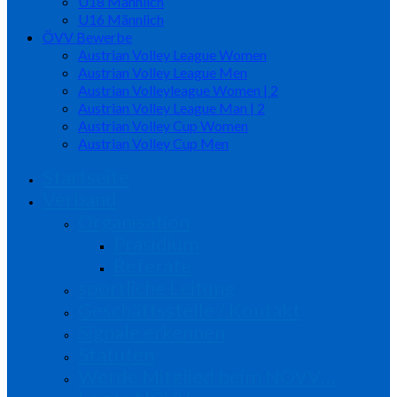
U18 Männlich
U16 Männlich
ÖVV Bewerbe
Austrian Volley League Women
Austrian Volley League Men
Austrian Volleyleague Women | 2
Austrian Volley League Man | 2
Austrian Volley Cup Women
Austrian Volley Cup Men
Startseite
Verband
Organisation
Präsidium
Referate
sportliche Leitung
Geschäftsstelle / Kontakt
Signale erkennen
Statuten
Werde Mitglied beim NÖVV…