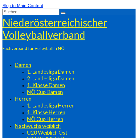
Skip to Main Content
Suchen
nach:
Niederösterreichischer
Volleyballverband
Fachverband für Volleyball in NÖ
Damen
1. Landesliga Damen
2. Landesliga Damen
1. Klasse Damen
NÖ Cup Damen
Herren
1. Landesliga Herren
1. Klasse Herren
NÖ Cup Herren
Nachwuchs weiblich
U20 Weiblich Ost