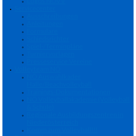
Logos NÖVV
Servicecenter
Ausschreibungen
Anleitungen
Formulare
Schiedsrichter
Spiel-/Terminpläne
Turniervorlagen
Presseservice Vereine
Volleyteam NÖ
NÖ Auswahlkader
Halle/Beachvolleyball
Trainings-Dokumentationen
NÖ Volleyballakademie (Volleyball
& Schule)
Regionale Ausbildungszentren in
Niederösterreich
Komm zum Volleyball!!!