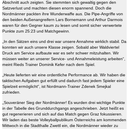
Abschnitt auch zeigten. Sie stemmten sich gewaltig gegen den
Satzverlust und machten diesen enorm spannend. Doch die
Nordmänner packten ihre Wunderwaffe aus. Die Pipe-Angriffe von
den beiden Außenangreifern Lars Bornemann und Arthur Darmois
waren für den Gegner kaum zu lesen und somit sicher verwertete
Punkte zum 25:23 und Matchgewinn.
„In den Sätzen eins und drei war unsere Annahme wirklich stabil. Da
konnten wir auch unsere Klasse zeigen. Sobald aber Waldviertel
Druck am Service aufbaute war es sehr schwer mitzuhalten. Wir
müssen weiter an unserer Service- und Annahmeleistung arbeiten“,
meint Rieds Trainer Dominik Kefer nach dem Spiel.
„Heute lieferten wir eine ordentliche Performance ab. Wir haben die
taktischen Aufgaben gut erfüllt und dadurch fast jedem Spieler eine
Spielzeit ermöglicht“, ist Nordmann-Trainer Zdenek Smejkal
zufrieden.
„Souveräner Sieg der Nordmänner! Es wurden drei wichtige Punkte
in der Tabelle des Grunddurchgangs angeschrieben. Jetzt heißt es
gut regenerieren und sich auf das Match gegen Graz fokussieren.
Wir laden das beste Volleyballpublikum Österreichs am kommenden
Mittwoch in die Stadthalle Zwettl ein, die Nordmänner wieder zu