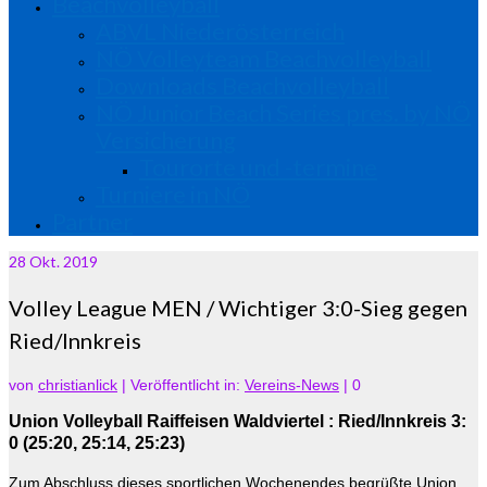
Beachvolleyball
ABVL Niederösterreich
NÖ Volleyteam Beachvolleyball
Downloads Beachvolleyball
NÖ Junior Beach Series pres. by NÖ
Versicherung
Tourorte und -termine
Turniere in NÖ
Partner
28
Okt. 2019
Volley League MEN / Wichtiger 3:0-Sieg gegen
Ried/Innkreis
von
christianlick
|
Veröffentlicht in:
Vereins-News
|
0
Union Volleyball Raiffeisen Waldviertel : Ried/Innkreis 3:
0 (25:20, 25:14, 25:23)
Zum Abschluss dieses sportlichen Wochenendes begrüßte Union