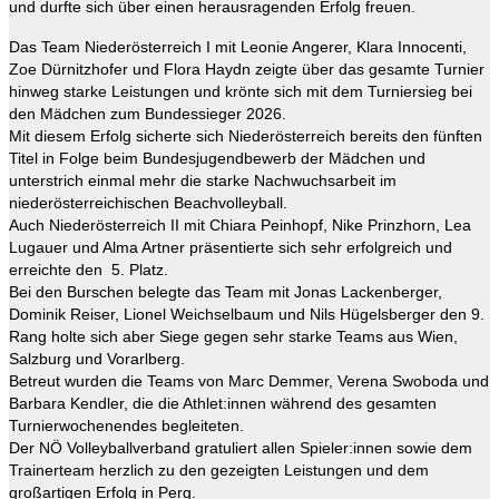
und durfte sich über einen herausragenden Erfolg freuen.
Das Team Niederösterreich I mit Leonie Angerer, Klara Innocenti,
Zoe Dürnitzhofer und Flora Haydn zeigte über das gesamte Turnier
hinweg starke Leistungen und krönte sich mit dem Turniersieg bei
den Mädchen zum Bundessieger 2026.
Mit diesem Erfolg sicherte sich Niederösterreich bereits den fünften
Titel in Folge beim Bundesjugendbewerb der Mädchen und
unterstrich einmal mehr die starke Nachwuchsarbeit im
niederösterreichischen Beachvolleyball.
Auch Niederösterreich II mit Chiara Peinhopf, Nike Prinzhorn, Lea
Lugauer und Alma Artner präsentierte sich sehr erfolgreich und
erreichte den 5. Platz.
Bei den Burschen belegte das Team mit Jonas Lackenberger,
Dominik Reiser, Lionel Weichselbaum und Nils Hügelsberger den 9.
Rang holte sich aber Siege gegen sehr starke Teams aus Wien,
Salzburg und Vorarlberg.
Betreut wurden die Teams von Marc Demmer, Verena Swoboda und
Barbara Kendler, die die Athlet:innen während des gesamten
Turnierwochenendes begleiteten.
Der NÖ Volleyballverband gratuliert allen Spieler:innen sowie dem
Trainerteam herzlich zu den gezeigten Leistungen und dem
großartigen Erfolg in Perg.