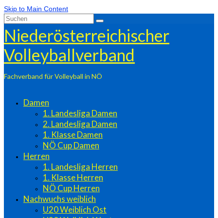
Skip to Main Content
Suchen
nach:
Niederösterreichischer
Volleyballverband
Fachverband für Volleyball in NÖ
Damen
1. Landesliga Damen
2. Landesliga Damen
1. Klasse Damen
NÖ Cup Damen
Herren
1. Landesliga Herren
1. Klasse Herren
NÖ Cup Herren
Nachwuchs weiblich
U20 Weiblich Ost