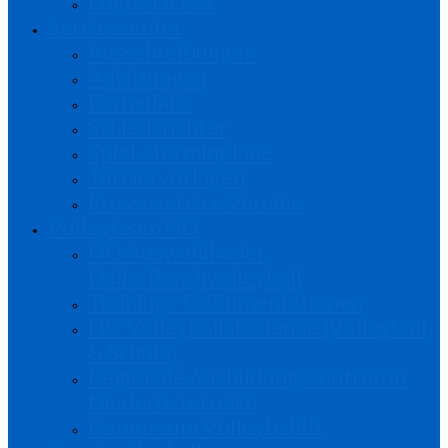
Logos NÖVV
Servicecenter
Ausschreibungen
Anleitungen
Formulare
Schiedsrichter
Spiel-/Terminpläne
Turniervorlagen
Presseservice Vereine
Volleyteam NÖ
NÖ Auswahlkader
Halle/Beachvolleyball
Trainings-Dokumentationen
NÖ Volleyballakademie (Volleyball
& Schule)
Regionale Ausbildungszentren in
Niederösterreich
Komm zum Volleyball!!!