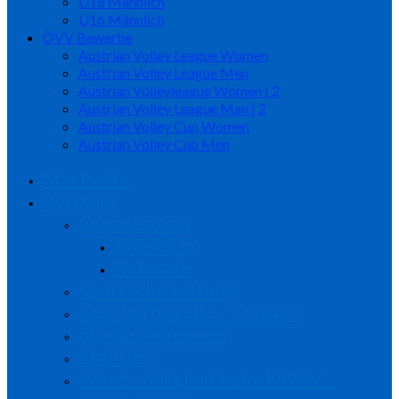
U18 Männlich
U16 Männlich
ÖVV Bewerbe
Austrian Volley League Women
Austrian Volley League Men
Austrian Volleyleague Women | 2
Austrian Volley League Man | 2
Austrian Volley Cup Women
Austrian Volley Cup Men
Startseite
Verband
Organisation
Präsidium
Referate
sportliche Leitung
Geschäftsstelle / Kontakt
Signale erkennen
Statuten
Werde Mitglied beim NÖVV…