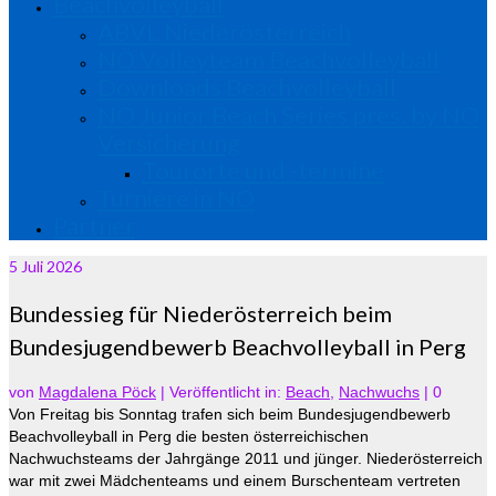
Beachvolleyball
ABVL Niederösterreich
NÖ Volleyteam Beachvolleyball
Downloads Beachvolleyball
NÖ Junior Beach Series pres. by NÖ
Versicherung
Tourorte und -termine
Turniere in NÖ
Partner
5
Juli 2026
Bundessieg für Niederösterreich beim
Bundesjugendbewerb Beachvolleyball in Perg
von
Magdalena Pöck
|
Veröffentlicht in:
Beach
,
Nachwuchs
|
0
Von Freitag bis Sonntag trafen sich beim Bundesjugendbewerb
Beachvolleyball in Perg die besten österreichischen
Nachwuchsteams der Jahrgänge 2011 und jünger. Niederösterreich
war mit zwei Mädchenteams und einem Burschenteam vertreten