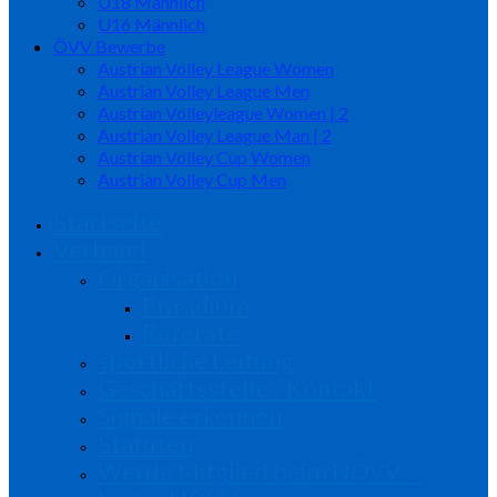
U18 Männlich
U16 Männlich
ÖVV Bewerbe
Austrian Volley League Women
Austrian Volley League Men
Austrian Volleyleague Women | 2
Austrian Volley League Man | 2
Austrian Volley Cup Women
Austrian Volley Cup Men
Startseite
Verband
Organisation
Präsidium
Referate
sportliche Leitung
Geschäftsstelle / Kontakt
Signale erkennen
Statuten
Werde Mitglied beim NÖVV…