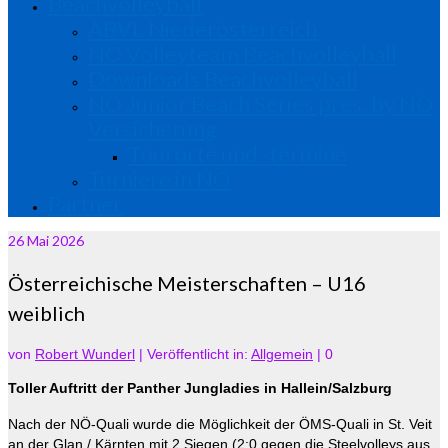
Beachvolleyball
ABVL Niederösterreich
NÖ Volleyteam Beachvolleyball
Downloads Beachvolleyball
NÖ Junior Beach Series pres. by NÖ
Versicherung
Tourorte und -termine
Turniere in NÖ
Partner
26
Mai 2026
Österreichische Meisterschaften – U16
weiblich
von
Robert Wunderl
|
Veröffentlicht in:
Allgemein
|
0
Toller Auftritt der Panther Jungladies in Hallein/Salzburg
Nach der NÖ-Quali wurde die Möglichkeit der ÖMS-Quali in St. Veit
an der Glan / Kärnten mit 2 Siegen (2:0 gegen die Steelvolleys aus