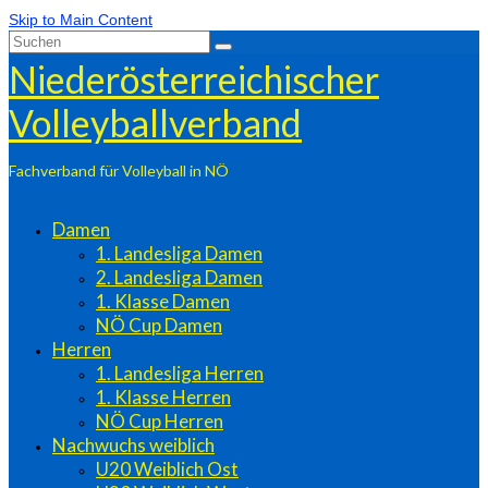
Skip to Main Content
Suchen
nach:
Niederösterreichischer
Volleyballverband
Fachverband für Volleyball in NÖ
Damen
1. Landesliga Damen
2. Landesliga Damen
1. Klasse Damen
NÖ Cup Damen
Herren
1. Landesliga Herren
1. Klasse Herren
NÖ Cup Herren
Nachwuchs weiblich
U20 Weiblich Ost