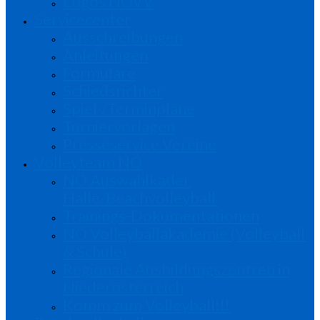
Logos NÖVV
Servicecenter
Ausschreibungen
Anleitungen
Formulare
Schiedsrichter
Spiel-/Terminpläne
Turniervorlagen
Presseservice Vereine
Volleyteam NÖ
NÖ Auswahlkader
Halle/Beachvolleyball
Trainings-Dokumentationen
NÖ Volleyballakademie (Volleyball
& Schule)
Regionale Ausbildungszentren in
Niederösterreich
Komm zum Volleyball!!!