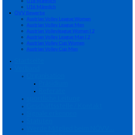
U18 Männlich
U16 Männlich
ÖVV Bewerbe
Austrian Volley League Women
Austrian Volley League Men
Austrian Volleyleague Women | 2
Austrian Volley League Man | 2
Austrian Volley Cup Women
Austrian Volley Cup Men
Startseite
Verband
Organisation
Präsidium
Referate
sportliche Leitung
Geschäftsstelle / Kontakt
Signale erkennen
Statuten
Werde Mitglied beim NÖVV…