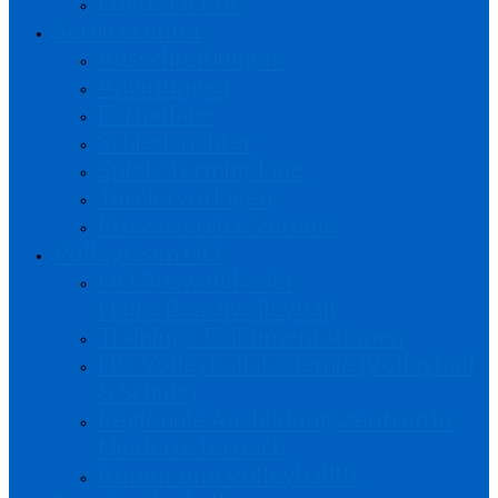
Logos NÖVV
Servicecenter
Ausschreibungen
Anleitungen
Formulare
Schiedsrichter
Spiel-/Terminpläne
Turniervorlagen
Presseservice Vereine
Volleyteam NÖ
NÖ Auswahlkader
Halle/Beachvolleyball
Trainings-Dokumentationen
NÖ Volleyballakademie (Volleyball
& Schule)
Regionale Ausbildungszentren in
Niederösterreich
Komm zum Volleyball!!!