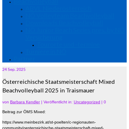
Beachvolleyball
ABVL Niederösterreich
NÖ Volleyteam Beachvolleyball
Downloads Beachvolleyball
NÖ Junior Beach Series pres. by NÖ
Versicherung
Tourorte und -termine
Turniere in NÖ
Partner
24
Sep. 2025
Österreichische Staatsmeisterschaft Mixed
Beachvolleyball 2025 in Traismauer
von
Barbara Kendler
|
Veröffentlicht in:
Uncategorized
|
0
Beitrag zur ÖMS Mixed:
https://www.meinbezirk.at/st-poelten/c-regionauten-
community/oesterreichische-staatsmeisterschaft-mixed-