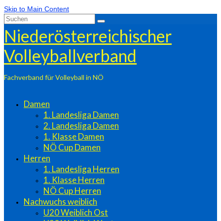
Skip to Main Content
Suchen
nach:
Niederösterreichischer
Volleyballverband
Fachverband für Volleyball in NÖ
Damen
1. Landesliga Damen
2. Landesliga Damen
1. Klasse Damen
NÖ Cup Damen
Herren
1. Landesliga Herren
1. Klasse Herren
NÖ Cup Herren
Nachwuchs weiblich
U20 Weiblich Ost