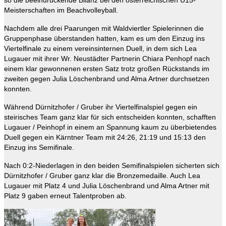
so die beeindruckende Bilanz bei den österreichischen U15-
Meisterschaften im Beachvolleyball.
Nachdem alle drei Paarungen mit Waldviertler Spielerinnen die
Gruppenphase überstanden hatten, kam es um den Einzug ins
Viertelfinale zu einem vereinsinternen Duell, in dem sich Lea
Lugauer mit ihrer Wr. Neustädter Partnerin Chiara Penhopf nach
einem klar gewonnenen ersten Satz trotz großen Rückstands im
zweiten gegen Julia Löschenbrand und Alma Artner durchsetzen
konnten.
Während Dürnitzhofer / Gruber ihr Viertelfinalspiel gegen ein
steirisches Team ganz klar für sich entscheiden konnten, schafften
Lugauer / Peinhopf in einem an Spannung kaum zu überbietendes
Duell gegen ein Kärntner Team mit 24:26, 21:19 und 15:13 den
Einzug ins Semifinale.
Nach 0:2-Niederlagen in den beiden Semifinalspielen sicherten sich
Dürnitzhofer / Gruber ganz klar die Bronzemedaille. Auch Lea
Lugauer mit Platz 4 und Julia Löschenbrand und Alma Artner mit
Platz 9 gaben erneut Talentproben ab.