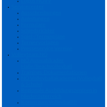
Logos NÖVV
Servicecenter
Ausschreibungen
Anleitungen
Formulare
Schiedsrichter
Spiel-/Terminpläne
Turniervorlagen
Presseservice Vereine
Volleyteam NÖ
NÖ Auswahlkader
Halle/Beachvolleyball
Trainings-Dokumentationen
NÖ Volleyballakademie (Volleyball
& Schule)
Regionale Ausbildungszentren in
Niederösterreich
Komm zum Volleyball!!!