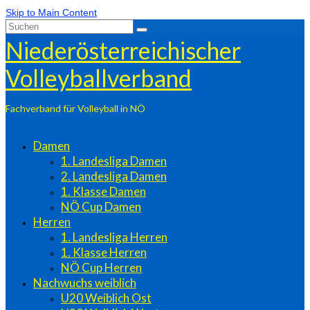
Skip to Main Content
Suchen
nach:
Niederösterreichischer
Volleyballverband
Fachverband für Volleyball in NÖ
Damen
1. Landesliga Damen
2. Landesliga Damen
1. Klasse Damen
NÖ Cup Damen
Herren
1. Landesliga Herren
1. Klasse Herren
NÖ Cup Herren
Nachwuchs weiblich
U20 Weiblich Ost