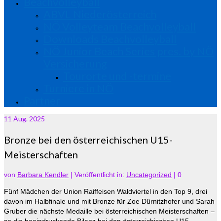
Beachvolleyball
ABVL Niederösterreich
NÖ Volleyteam Beachvolleyball
Downloads Beachvolleyball
NÖ Junior Beach Series pres. by NÖ
Versicherung
Tourorte und -termine
Turniere in NÖ
Partner
11
Aug. 2025
Bronze bei den österreichischen U15-
Meisterschaften
von
Barbara Kendler
|
Veröffentlicht in:
Uncategorized
|
0
Fünf Mädchen der Union Raiffeisen Waldviertel in den Top 9, drei
davon im Halbfinale und mit Bronze für Zoe Dürnitzhofer und Sarah
Gruber die nächste Medaille bei österreichischen Meisterschaften –