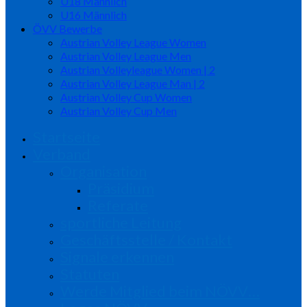
U18 Männlich
U16 Männlich
ÖVV Bewerbe
Austrian Volley League Women
Austrian Volley League Men
Austrian Volleyleague Women | 2
Austrian Volley League Man | 2
Austrian Volley Cup Women
Austrian Volley Cup Men
Startseite
Verband
Organisation
Präsidium
Referate
sportliche Leitung
Geschäftsstelle / Kontakt
Signale erkennen
Statuten
Werde Mitglied beim NÖVV…