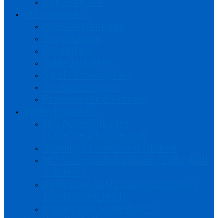
Logos NÖVV
Servicecenter
Ausschreibungen
Anleitungen
Formulare
Schiedsrichter
Spiel-/Terminpläne
Turniervorlagen
Presseservice Vereine
Volleyteam NÖ
NÖ Auswahlkader
Halle/Beachvolleyball
Trainings-Dokumentationen
NÖ Volleyballakademie (Volleyball
& Schule)
Regionale Ausbildungszentren in
Niederösterreich
Komm zum Volleyball!!!