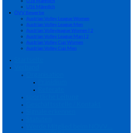
U18 Männlich
U16 Männlich
ÖVV Bewerbe
Austrian Volley League Women
Austrian Volley League Men
Austrian Volleyleague Women | 2
Austrian Volley League Man | 2
Austrian Volley Cup Women
Austrian Volley Cup Men
Startseite
Verband
Organisation
Präsidium
Referate
sportliche Leitung
Geschäftsstelle / Kontakt
Signale erkennen
Statuten
Werde Mitglied beim NÖVV…