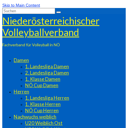
Skip to Main Content
Suchen
nach:
Niederösterreichischer
Volleyballverband
Fachverband für Volleyball in NÖ
Damen
1. Landesliga Damen
2. Landesliga Damen
1. Klasse Damen
NÖ Cup Damen
Herren
1. Landesliga Herren
1. Klasse Herren
NÖ Cup Herren
Nachwuchs weiblich
U20 Weiblich Ost