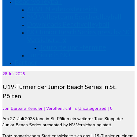
Beachvolleyball
ABVL Niederösterreich
NÖ Volleyteam Beachvolleyball
Downloads Beachvolleyball
NÖ Junior Beach Series pres. by NÖ
Versicherung
Tourorte und -termine
Turniere in NÖ
Partner
28
Juli 2025
U19-Turnier der Junior Beach Series in St.
Pölten
von
Barbara Kendler
|
Veröffentlicht in:
Uncategorized
|
0
Am 27. Juli 2025 fand in St. Pölten ein weiterer Tour-Stopp der
Junior Beach Series presented by NV Versicherung statt.
Trotz regnerischem Start entwickelte sich das U19-Turnier zu einem