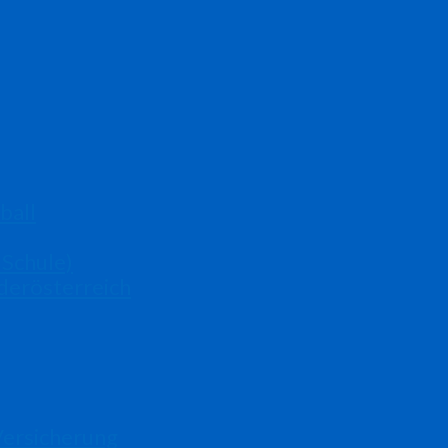
ball
 Schule)
derösterreich
Versicherung