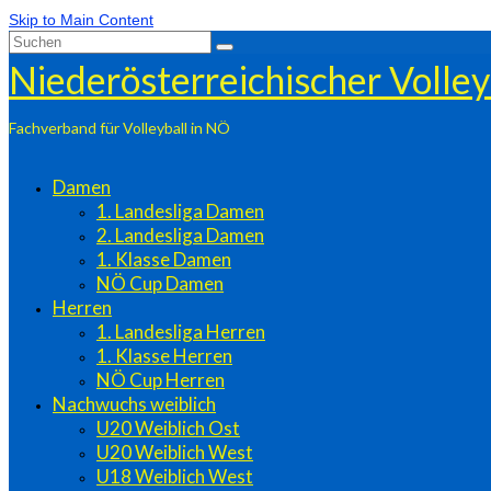
Skip to Main Content
Suchen
nach:
Niederösterreichischer Volle
Fachverband für Volleyball in NÖ
Damen
1. Landesliga Damen
2. Landesliga Damen
1. Klasse Damen
NÖ Cup Damen
Herren
1. Landesliga Herren
1. Klasse Herren
NÖ Cup Herren
Nachwuchs weiblich
U20 Weiblich Ost
U20 Weiblich West
U18 Weiblich West