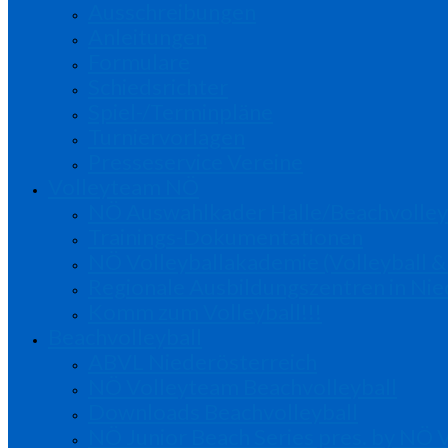
Ausschreibungen
Anleitungen
Formulare
Schiedsrichter
Spiel-/Terminpläne
Turniervorlagen
Presseservice Vereine
Volleyteam NÖ
NÖ Auswahlkader Halle/Beachvolley
Trainings-Dokumentationen
NÖ Volleyballakademie (Volleyball &
Regionale Ausbildungszentren in Nie
Komm zum Volleyball!!!
Beachvolleyball
ABVL Niederösterreich
NÖ Volleyteam Beachvolleyball
Downloads Beachvolleyball
NÖ Junior Beach Series pres. by NÖ 