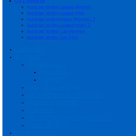
ÖVV Bewerbe
Austrian Volley League Women
Austrian Volley League Men
Austrian Volleyleague Women | 2
Austrian Volley League Man | 2
Austrian Volley Cup Women
Austrian Volley Cup Men
Startseite
Verband
Organisation
Präsidium
Referate
sportliche Leitung
Geschäftsstelle / Kontakt
Signale erkennen
Statuten
Werde Mitglied beim NÖVV…
Logos NÖVV
Servicecenter