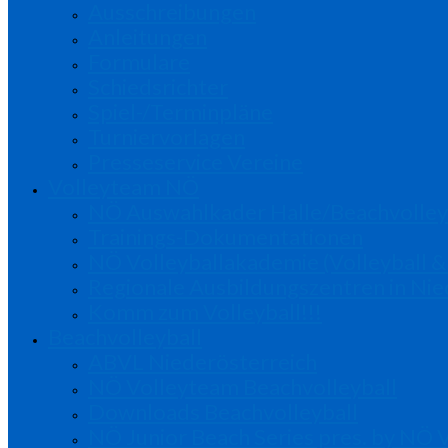
Ausschreibungen
Anleitungen
Formulare
Schiedsrichter
Spiel-/Terminpläne
Turniervorlagen
Presseservice Vereine
Volleyteam NÖ
NÖ Auswahlkader Halle/Beachvolley
Trainings-Dokumentationen
NÖ Volleyballakademie (Volleyball &
Regionale Ausbildungszentren in Nie
Komm zum Volleyball!!!
Beachvolleyball
ABVL Niederösterreich
NÖ Volleyteam Beachvolleyball
Downloads Beachvolleyball
NÖ Junior Beach Series pres. by NÖ 