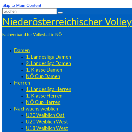
Skip to Main Content
Suchen
nach:
Niederösterreichischer Volle
Fachverband für Volleyball in NÖ
Damen
1. Landesliga Damen
2. Landesliga Damen
1. Klasse Damen
NÖ Cup Damen
Herren
1. Landesliga Herren
1. Klasse Herren
NÖ Cup Herren
Nachwuchs weiblich
U20 Weiblich Ost
U20 Weiblich West
U18 Weiblich West