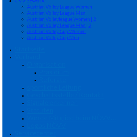
ÖVV Bewerbe
Austrian Volley League Women
Austrian Volley League Men
Austrian Volleyleague Women | 2
Austrian Volley League Man | 2
Austrian Volley Cup Women
Austrian Volley Cup Men
Startseite
Verband
Organisation
Präsidium
Referate
sportliche Leitung
Geschäftsstelle / Kontakt
Signale erkennen
Statuten
Werde Mitglied beim NÖVV…
Logos NÖVV
Servicecenter