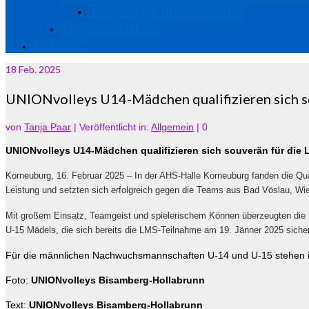
Tourorte und -termine
Turniere in NÖ
Partner
18
Feb. 2025
UNIONvolleys U14-Mädchen qualifizieren sich s
von
Tanja Paar
|
Veröffentlicht in:
Allgemein
|
0
UNIONvolleys U14-Mädchen qualifizieren sich souverän für die 
Korneuburg, 16. Februar 2025 – In der AHS-Halle Korneuburg fanden die Qual
Leistung und setzten sich erfolgreich gegen die Teams aus Bad Vöslau, Wie
Mit großem Einsatz, Teamgeist und spielerischem Können überzeugten die U
U-15 Mädels, die sich bereits die LMS-Teilnahme am 19. Jänner 2025 sicher
Für die männlichen Nachwuchsmannschaften U-14 und U-15 stehen
Foto:
UNIONvolleys Bisamberg-Hollabrunn
Text:
UNIONvolleys Bisamberg-Hollabrunn