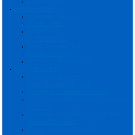
Logos NÖVV
Servicecenter
Ausschreibungen
Anleitungen
Formulare
Schiedsrichter
Spiel-/Terminpläne
Turniervorlagen
Presseservice Vereine
Volleyteam NÖ
NÖ Auswahlkader
Halle/Beachvolleyball
Trainings-Dokumentationen
NÖ Volleyballakademie (Volleyball
& Schule)
Regionale Ausbildungszentren in
Niederösterreich
Komm zum Volleyball!!!