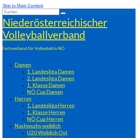
Skip to Main Content
Suchen
nach:
Niederösterreichischer
Volleyballverband
Fachverband für Volleyball in NÖ
Damen
1. Landesliga Damen
2. Landesliga Damen
1. Klasse Damen
NÖ Cup Damen
Herren
1. Landesliga Herren
1. Klasse Herren
NÖ Cup Herren
Nachwuchs weiblich
U20 Weiblich Ost