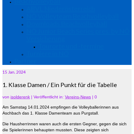
Beachvolleyball
ABVL Niederösterreich
NÖ Volleyteam Beachvolleyball
Downloads Beachvolleyball
NÖ Junior Beach Series pres. by NÖ
Versicherung
Tourorte und -termine
Turniere in NÖ
Partner
15
Jan. 2024
1. Klasse Damen / Ein Punkt für die Tabelle
von
isolderenk
|
Veröffentlicht in:
Vereins-News
|
0
Am Samstag 14.01.2024 empfingen die Volleyballerinnen aus
Aschbach das 1. Klasse Damenteam aus Purgstall.
Die Hausherrinnen waren auch die ersten Gegner, gegen die sich
die Spielerinnen behaupten mussten. Diese zeigten sich