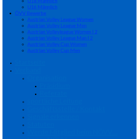
U18 Männlich
U16 Männlich
ÖVV Bewerbe
Austrian Volley League Women
Austrian Volley League Men
Austrian Volleyleague Women | 2
Austrian Volley League Man | 2
Austrian Volley Cup Women
Austrian Volley Cup Men
Startseite
Verband
Organisation
Präsidium
Referate
sportliche Leitung
Geschäftsstelle / Kontakt
Signale erkennen
Statuten
Werde Mitglied beim NÖVV…