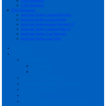
U18 Männlich
U16 Männlich
ÖVV Bewerbe
Austrian Volley League Women
Austrian Volley League Men
Austrian Volleyleague Women | 2
Austrian Volley League Man | 2
Austrian Volley Cup Women
Austrian Volley Cup Men
Startseite
Verband
Organisation
Präsidium
Referate
sportliche Leitung
Geschäftsstelle / Kontakt
Signale erkennen
Statuten
Werde Mitglied beim NÖVV…