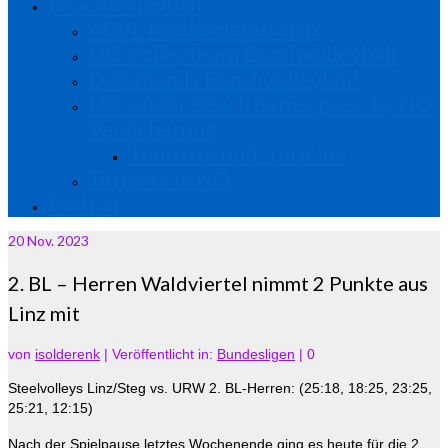
Beachvolleyball
ABVL Niederösterreich
NÖ Volleyteam Beachvolleyball
Downloads Beachvolleyball
NÖ Junior Beach Series pres. by NÖ
Versicherung
Tourorte und -termine
Turniere in NÖ
Partner
20
Nov. 2023
2. BL – Herren Waldviertel nimmt 2 Punkte aus
Linz mit
von
isolderenk
|
Veröffentlicht in:
Bundesligen
|
0
Steelvolleys Linz/Steg vs. URW 2. BL-Herren: (25:18, 18:25, 23:25,
25:21, 12:15)
Nach der Spielpause letztes Wochenende ging es heute für die 2.