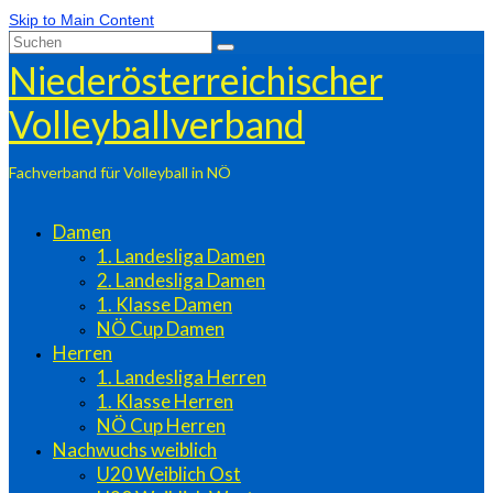
Skip to Main Content
Suchen
nach:
Niederösterreichischer
Volleyballverband
Fachverband für Volleyball in NÖ
Damen
1. Landesliga Damen
2. Landesliga Damen
1. Klasse Damen
NÖ Cup Damen
Herren
1. Landesliga Herren
1. Klasse Herren
NÖ Cup Herren
Nachwuchs weiblich
U20 Weiblich Ost