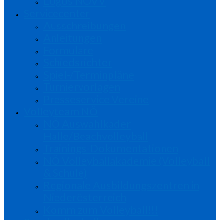
Logos NÖVV
Servicecenter
Ausschreibungen
Anleitungen
Formulare
Schiedsrichter
Spiel-/Terminpläne
Turniervorlagen
Presseservice Vereine
Volleyteam NÖ
NÖ Auswahlkader
Halle/Beachvolleyball
Trainings-Dokumentationen
NÖ Volleyballakademie (Volleyball
& Schule)
Regionale Ausbildungszentren in
Niederösterreich
Komm zum Volleyball!!!