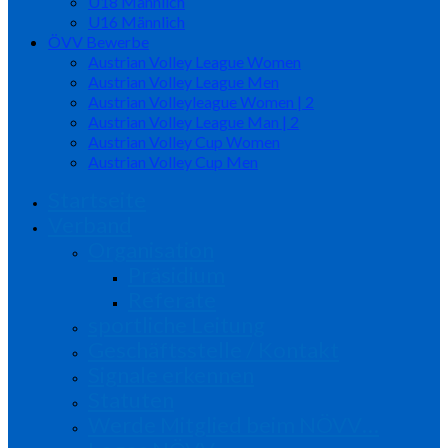
U18 Männlich
U16 Männlich
ÖVV Bewerbe
Austrian Volley League Women
Austrian Volley League Men
Austrian Volleyleague Women | 2
Austrian Volley League Man | 2
Austrian Volley Cup Women
Austrian Volley Cup Men
Startseite
Verband
Organisation
Präsidium
Referate
sportliche Leitung
Geschäftsstelle / Kontakt
Signale erkennen
Statuten
Werde Mitglied beim NÖVV…