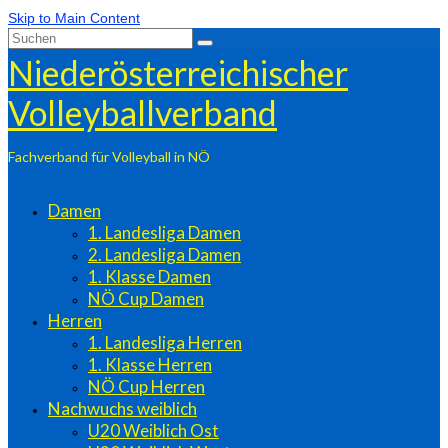
Skip to Main Content
Suchen
nach:
Niederösterreichischer
Volleyballverband
Fachverband für Volleyball in NÖ
Damen
1. Landesliga Damen
2. Landesliga Damen
1. Klasse Damen
NÖ Cup Damen
Herren
1. Landesliga Herren
1. Klasse Herren
NÖ Cup Herren
Nachwuchs weiblich
U20 Weiblich Ost