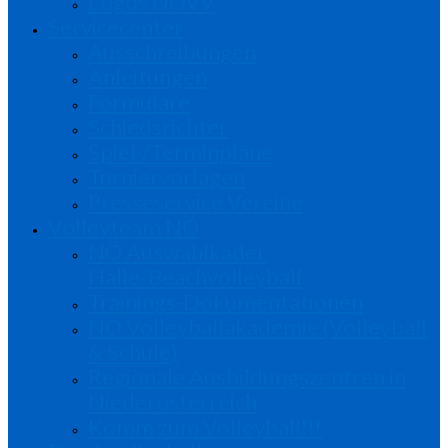
Logos NÖVV
Servicecenter
Ausschreibungen
Anleitungen
Formulare
Schiedsrichter
Spiel-/Terminpläne
Turniervorlagen
Presseservice Vereine
Volleyteam NÖ
NÖ Auswahlkader
Halle/Beachvolleyball
Trainings-Dokumentationen
NÖ Volleyballakademie (Volleyball
& Schule)
Regionale Ausbildungszentren in
Niederösterreich
Komm zum Volleyball!!!