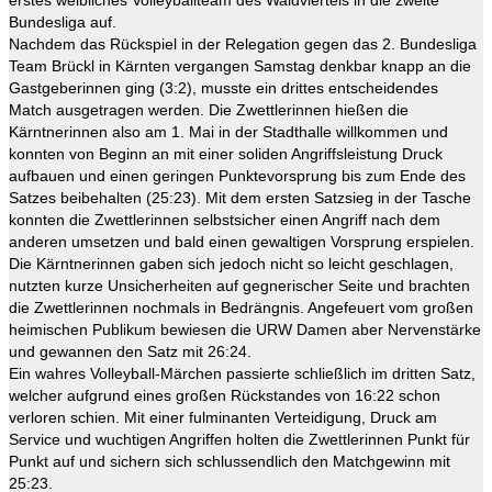
erstes weibliches Volleyballteam des Waldviertels in die zweite
Bundesliga auf.
Nachdem das Rückspiel in der Relegation gegen das 2. Bundesliga
Team Brückl in Kärnten vergangen Samstag denkbar knapp an die
Gastgeberinnen ging (3:2), musste ein drittes entscheidendes
Match ausgetragen werden. Die Zwettlerinnen hießen die
Kärntnerinnen also am 1. Mai in der Stadthalle willkommen und
konnten von Beginn an mit einer soliden Angriffsleistung Druck
aufbauen und einen geringen Punktevorsprung bis zum Ende des
Satzes beibehalten (25:23). Mit dem ersten Satzsieg in der Tasche
konnten die Zwettlerinnen selbstsicher einen Angriff nach dem
anderen umsetzen und bald einen gewaltigen Vorsprung erspielen.
Die Kärntnerinnen gaben sich jedoch nicht so leicht geschlagen,
nutzten kurze Unsicherheiten auf gegnerischer Seite und brachten
die Zwettlerinnen nochmals in Bedrängnis. Angefeuert vom großen
heimischen Publikum bewiesen die URW Damen aber Nervenstärke
und gewannen den Satz mit 26:24.
Ein wahres Volleyball-Märchen passierte schließlich im dritten Satz,
welcher aufgrund eines großen Rückstandes von 16:22 schon
verloren schien. Mit einer fulminanten Verteidigung, Druck am
Service und wuchtigen Angriffen holten die Zwettlerinnen Punkt für
Punkt auf und sichern sich schlussendlich den Matchgewinn mit
25:23.