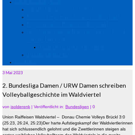
Beachvolleyball
ABVL Niederösterreich
NÖ Volleyteam Beachvolleyball
Downloads Beachvolleyball
NÖ Junior Beach Series pres. by NÖ
Versicherung
Tourorte und -termine
Turniere in NÖ
Partner
3
Mai 2023
2. Bundesliga Damen / URW Damen schreiben
Volleyballgeschichte im Waldviertel
von
isolderenk
|
Veröffentlicht in:
Bundesligen
|
0
Union Raiffeisen Waldviertel – Donau Chemie Volleys Brückl 3:0
(25:23, 26:24, 25:23)
Der harte Aufstiegskampf der Waldviertlerinnen
hat sich schlussendlich gelohnt und die Zwettlerinnen steigen als