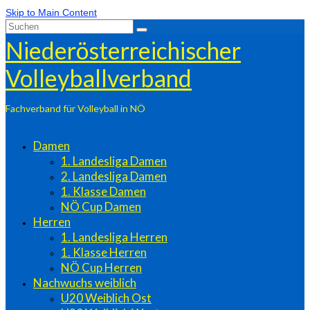
Skip to Main Content
Suchen
nach:
Niederösterreichischer
Volleyballverband
Fachverband für Volleyball in NÖ
Damen
1. Landesliga Damen
2. Landesliga Damen
1. Klasse Damen
NÖ Cup Damen
Herren
1. Landesliga Herren
1. Klasse Herren
NÖ Cup Herren
Nachwuchs weiblich
U20 Weiblich Ost