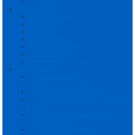
Logos NÖVV
Servicecenter
Ausschreibungen
Anleitungen
Formulare
Schiedsrichter
Spiel-/Terminpläne
Turniervorlagen
Presseservice Vereine
Volleyteam NÖ
NÖ Auswahlkader
Halle/Beachvolleyball
Trainings-Dokumentationen
NÖ Volleyballakademie (Volleyball
& Schule)
Regionale Ausbildungszentren in
Niederösterreich
Komm zum Volleyball!!!