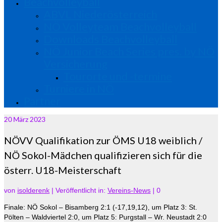
Beachvolleyball
ABVL Niederösterreich
NÖ Volleyteam Beachvolleyball
Downloads Beachvolleyball
NÖ Junior Beach Series pres. by NÖ
Versicherung
Tourorte und -termine
Turniere in NÖ
Partner
20
März 2023
NÖVV Qualifikation zur ÖMS U18 weiblich /
NÖ Sokol-Mädchen qualifizieren sich für die
österr. U18-Meisterschaft
von
isolderenk
|
Veröffentlicht in:
Vereins-News
|
0
Finale: NÖ Sokol – Bisamberg 2:1 (-17,19,12), um Platz 3: St.
Pölten – Waldviertel 2:0, um Platz 5: Purgstall – Wr. Neustadt 2:0