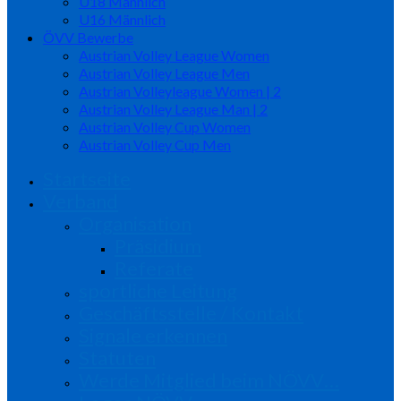
U18 Männlich
U16 Männlich
ÖVV Bewerbe
Austrian Volley League Women
Austrian Volley League Men
Austrian Volleyleague Women | 2
Austrian Volley League Man | 2
Austrian Volley Cup Women
Austrian Volley Cup Men
Startseite
Verband
Organisation
Präsidium
Referate
sportliche Leitung
Geschäftsstelle / Kontakt
Signale erkennen
Statuten
Werde Mitglied beim NÖVV…