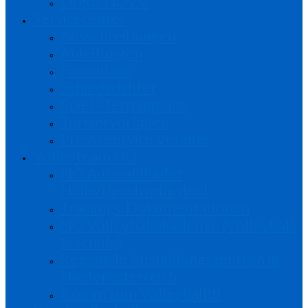
Logos NÖVV
Servicecenter
Ausschreibungen
Anleitungen
Formulare
Schiedsrichter
Spiel-/Terminpläne
Turniervorlagen
Presseservice Vereine
Volleyteam NÖ
NÖ Auswahlkader
Halle/Beachvolleyball
Trainings-Dokumentationen
NÖ Volleyballakademie (Volleyball
& Schule)
Regionale Ausbildungszentren in
Niederösterreich
Komm zum Volleyball!!!