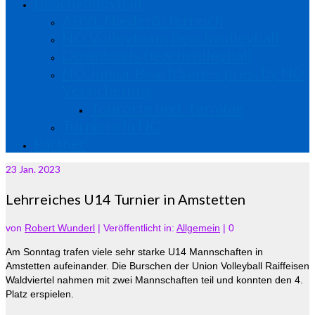
Beachvolleyball
ABVL Niederösterreich
NÖ Volleyteam Beachvolleyball
Downloads Beachvolleyball
NÖ Junior Beach Series pres. by NÖ
Versicherung
Tourorte und -termine
Turniere in NÖ
Partner
23
Jan. 2023
Lehrreiches U14 Turnier in Amstetten
von
Robert Wunderl
|
Veröffentlicht in:
Allgemein
|
0
Am Sonntag trafen viele sehr starke U14 Mannschaften in
Amstetten aufeinander. Die Burschen der Union Volleyball
Raiffeisen
Waldviertel nahmen mit zwei Mannschaften teil und konnten den 4.
Platz erspielen.