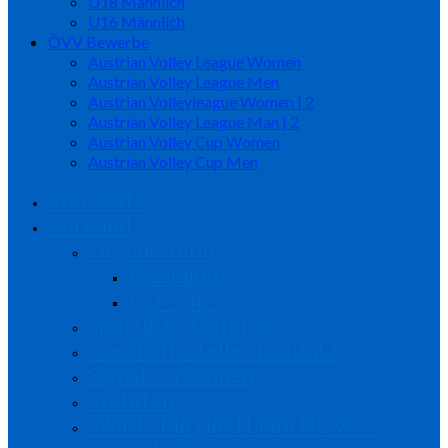
U18 Männlich
U16 Männlich
ÖVV Bewerbe
Austrian Volley League Women
Austrian Volley League Men
Austrian Volleyleague Women | 2
Austrian Volley League Man | 2
Austrian Volley Cup Women
Austrian Volley Cup Men
Startseite
Verband
Organisation
Präsidium
Referate
sportliche Leitung
Geschäftsstelle / Kontakt
Signale erkennen
Statuten
Werde Mitglied beim NÖVV…