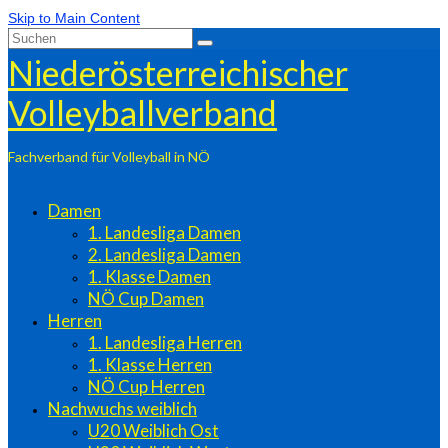
Skip to Main Content
Suchen
nach:
Niederösterreichischer
Volleyballverband
Fachverband für Volleyball in NÖ
Damen
1. Landesliga Damen
2. Landesliga Damen
1. Klasse Damen
NÖ Cup Damen
Herren
1. Landesliga Herren
1. Klasse Herren
NÖ Cup Herren
Nachwuchs weiblich
U20 Weiblich Ost