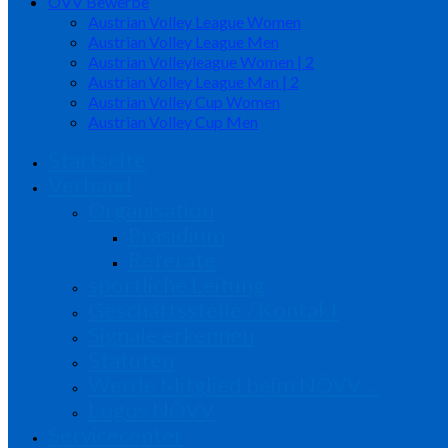
ÖVV Bewerbe
Austrian Volley League Women
Austrian Volley League Men
Austrian Volleyleague Women | 2
Austrian Volley League Man | 2
Austrian Volley Cup Women
Austrian Volley Cup Men
Startseite
Verband
Organisation
Präsidium
Referate
sportliche Leitung
Geschäftsstelle / Kontakt
Signale erkennen
Statuten
Werde Mitglied beim NÖVV…
Logos NÖVV
Servicecenter