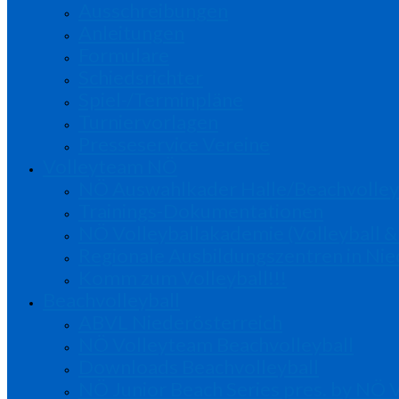
Ausschreibungen
Anleitungen
Formulare
Schiedsrichter
Spiel-/Terminpläne
Turniervorlagen
Presseservice Vereine
Volleyteam NÖ
NÖ Auswahlkader Halle/Beachvolley
Trainings-Dokumentationen
NÖ Volleyballakademie (Volleyball &
Regionale Ausbildungszentren in Nie
Komm zum Volleyball!!!
Beachvolleyball
ABVL Niederösterreich
NÖ Volleyteam Beachvolleyball
Downloads Beachvolleyball
NÖ Junior Beach Series pres. by NÖ 