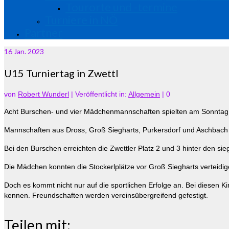
Tourorte und -termine
Turniere in NÖ
Partner
16
Jan. 2023
U15 Turniertag in Zwettl
von
Robert Wunderl
|
Veröffentlicht in:
Allgemein
|
0
Acht Burschen- und vier Mädchenmannschaften spielten am Sonntag 
Mannschaften aus Dross, Groß Siegharts, Purkersdorf und Aschbach 
Bei den Burschen erreichten die Zwettler Platz 2 und 3 hinter den si
Die Mädchen konnten die Stockerlplätze vor Groß Siegharts verteidig
Doch es kommt nicht nur auf die sportlichen Erfolge an. Bei diesen
kennen. Freundschaften werden vereinsübergreifend gefestigt.
Teilen mit: