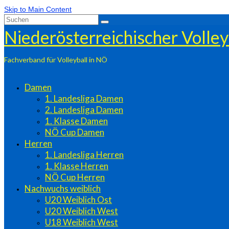
Skip to Main Content
Suchen
nach:
Niederösterreichischer Volle
Fachverband für Volleyball in NÖ
Damen
1. Landesliga Damen
2. Landesliga Damen
1. Klasse Damen
NÖ Cup Damen
Herren
1. Landesliga Herren
1. Klasse Herren
NÖ Cup Herren
Nachwuchs weiblich
U20 Weiblich Ost
U20 Weiblich West
U18 Weiblich West