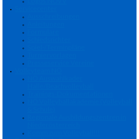
Logos NÖVV
Servicecenter
Ausschreibungen
Anleitungen
Formulare
Schiedsrichter
Spiel-/Terminpläne
Turniervorlagen
Presseservice Vereine
Volleyteam NÖ
NÖ Auswahlkader
Halle/Beachvolleyball
Trainings-Dokumentationen
NÖ Volleyballakademie (Volleyball
& Schule)
Regionale Ausbildungszentren in
Niederösterreich
Komm zum Volleyball!!!