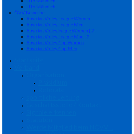
U18 Männlich
U16 Männlich
ÖVV Bewerbe
Austrian Volley League Women
Austrian Volley League Men
Austrian Volleyleague Women | 2
Austrian Volley League Man | 2
Austrian Volley Cup Women
Austrian Volley Cup Men
Startseite
Verband
Organisation
Präsidium
Referate
sportliche Leitung
Geschäftsstelle / Kontakt
Signale erkennen
Statuten
Werde Mitglied beim NÖVV…