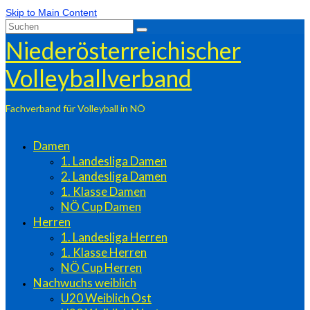
Skip to Main Content
Suchen
nach:
Niederösterreichischer
Volleyballverband
Fachverband für Volleyball in NÖ
Damen
1. Landesliga Damen
2. Landesliga Damen
1. Klasse Damen
NÖ Cup Damen
Herren
1. Landesliga Herren
1. Klasse Herren
NÖ Cup Herren
Nachwuchs weiblich
U20 Weiblich Ost