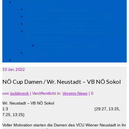
Beachvolleyball
ABVL Niederösterreich
NÖ Volleyteam Beachvolleyball
Downloads Beachvolleyball
NÖ Junior Beach Series pres. by NÖ
Versicherung
Tourorte und -termine
Turniere in NÖ
Partner
10
Jan. 2022
NÖ Cup Damen / Wr. Neustadt – VB NÖ Sokol
von
isolderenk
|
Veröffentlicht in:
Vereins-News
|
0
Wr. Neustadt – VB NÖ Sokol
1:3 (29:27, 13:25,
7:25, 13:25)
Voller Motivation starten die Damen des VCU Wiener Neustadt in ihr