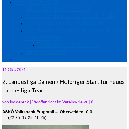
Beachvolleyball
ABVL Niederösterreich
NÖ Volleyteam Beachvolleyball
Downloads Beachvolleyball
NÖ Junior Beach Series pres. by NÖ
Versicherung
Tourorte und -termine
Turniere in NÖ
Partner
11
Okt. 2021
2. Landesliga Damen / Holpriger Start für neues
Landesliga-Team
von
isolderenk
|
Veröffentlicht in:
Vereins-News
|
0
ASKÖ Volksbank Purgstall – Oberweiden: 0:3
(22:25, 17:25, 18:25)