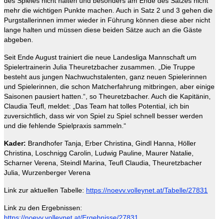
des Spieles nicht halten und besonders am Ende des Satzes nicht
mehr die wichtigen Punkte machen. Auch in Satz 2 und 3 gehen die
Purgstallerinnen immer wieder in Führung können diese aber nicht
lange halten und müssen diese beiden Sätze auch an die Gäste
abgeben.
Seit Ende August trainiert die neue Landesliga Mannschaft um
Spielertrainerin Julia Theuretzbacher zusammen. „Die Truppe
besteht aus jungen Nachwuchstalenten, ganz neuen Spielerinnen
und Spielerinnen, die schon Matcherfahrung mitbringen, aber einige
Saisonen pausiert hatten.“, so Theuretzbacher. Auch die Kapitänin,
Claudia Teufl, meldet: „Das Team hat tolles Potential, ich bin
zuversichtlich, dass wir von Spiel zu Spiel schnell besser werden
und die fehlende Spielpraxis sammeln.“
Kader:
Brandhofer Tanja, Erber Christina, Gindl Hanna, Höller
Christina, Loschnigg Carolin, Ludwig Pauline, Maurer Natalie,
Scharner Verena, Steindl Marina, Teufl Claudia, Theuretzbacher
Julia, Wurzenberger Verena
Link zur aktuellen Tabelle:
https://noevv.volleynet.at/Tabelle/27831
Link zu den Ergebnissen:
https://noevv.volleynet.at/Ergebnisse/27831