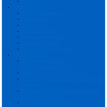
Logos NÖVV
Servicecenter
Ausschreibungen
Anleitungen
Formulare
Schiedsrichter
Spiel-/Terminpläne
Turniervorlagen
Presseservice Vereine
Volleyteam NÖ
NÖ Auswahlkader
Halle/Beachvolleyball
Trainings-Dokumentationen
NÖ Volleyballakademie (Volleyball
& Schule)
Regionale Ausbildungszentren in
Niederösterreich
Komm zum Volleyball!!!