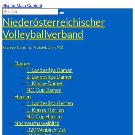
Skip to Main Content
Suchen
nach:
Niederösterreichischer
Volleyballverband
Fachverband für Volleyball in NÖ
Damen
1. Landesliga Damen
2. Landesliga Damen
1. Klasse Damen
NÖ Cup Damen
Herren
1. Landesliga Herren
1. Klasse Herren
NÖ Cup Herren
Nachwuchs weiblich
U20 Weiblich Ost