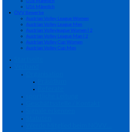
U18 Männlich
U16 Männlich
ÖVV Bewerbe
Austrian Volley League Women
Austrian Volley League Men
Austrian Volleyleague Women | 2
Austrian Volley League Man | 2
Austrian Volley Cup Women
Austrian Volley Cup Men
Startseite
Verband
Organisation
Präsidium
Referate
sportliche Leitung
Geschäftsstelle / Kontakt
Signale erkennen
Statuten
Werde Mitglied beim NÖVV…