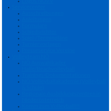
Logos NÖVV
Servicecenter
Ausschreibungen
Anleitungen
Formulare
Schiedsrichter
Spiel-/Terminpläne
Turniervorlagen
Presseservice Vereine
Volleyteam NÖ
NÖ Auswahlkader
Halle/Beachvolleyball
Trainings-Dokumentationen
NÖ Volleyballakademie (Volleyball
& Schule)
Regionale Ausbildungszentren in
Niederösterreich
Komm zum Volleyball!!!