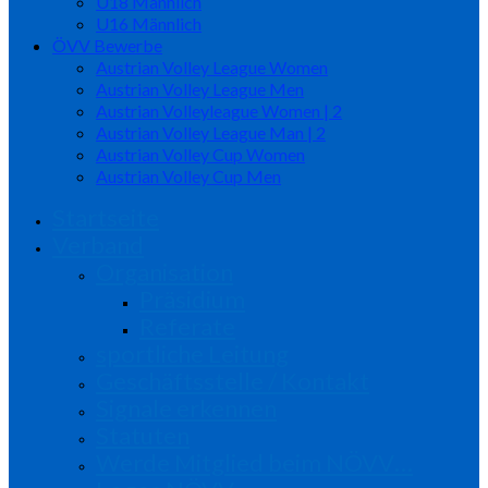
U18 Männlich
U16 Männlich
ÖVV Bewerbe
Austrian Volley League Women
Austrian Volley League Men
Austrian Volleyleague Women | 2
Austrian Volley League Man | 2
Austrian Volley Cup Women
Austrian Volley Cup Men
Startseite
Verband
Organisation
Präsidium
Referate
sportliche Leitung
Geschäftsstelle / Kontakt
Signale erkennen
Statuten
Werde Mitglied beim NÖVV…