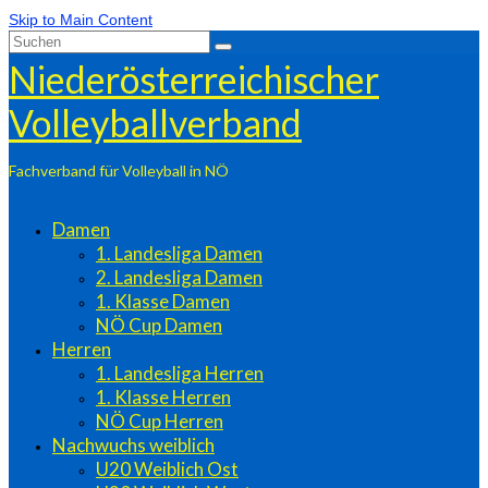
Skip to Main Content
Suchen
nach:
Niederösterreichischer
Volleyballverband
Fachverband für Volleyball in NÖ
Damen
1. Landesliga Damen
2. Landesliga Damen
1. Klasse Damen
NÖ Cup Damen
Herren
1. Landesliga Herren
1. Klasse Herren
NÖ Cup Herren
Nachwuchs weiblich
U20 Weiblich Ost