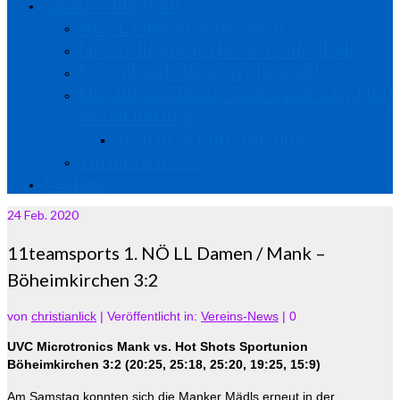
Beachvolleyball
ABVL Niederösterreich
NÖ Volleyteam Beachvolleyball
Downloads Beachvolleyball
NÖ Junior Beach Series pres. by NÖ
Versicherung
Tourorte und -termine
Turniere in NÖ
Partner
24
Feb. 2020
11teamsports 1. NÖ LL Damen / Mank –
Böheimkirchen 3:2
von
christianlick
|
Veröffentlicht in:
Vereins-News
|
0
UVC Microtronics Mank vs. Hot Shots Sportunion
Böheimkirchen 3:2 (20:25, 25:18, 25:20, 19:25, 15:9)
Am Samstag konnten sich die Manker Mädls erneut in der