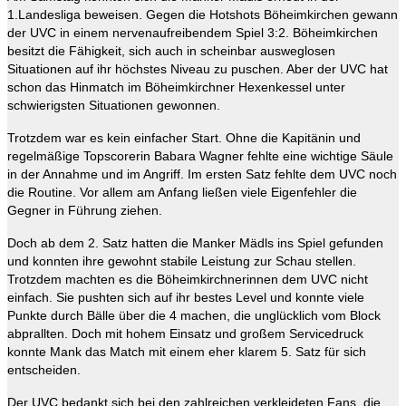
1.Landesliga beweisen. Gegen die Hotshots Böheimkirchen gewann
der UVC in einem nervenaufreibendem Spiel 3:2. Böheimkirchen
besitzt die Fähigkeit, sich auch in scheinbar ausweglosen
Situationen auf ihr höchstes Niveau zu puschen. Aber der UVC hat
schon das Hinmatch im Böheimkirchner Hexenkessel unter
schwierigsten Situationen gewonnen.
Trotzdem war es kein einfacher Start. Ohne die Kapitänin und
regelmäßige Topscorerin Babara Wagner fehlte eine wichtige Säule
in der Annahme und im Angriff. Im ersten Satz fehlte dem UVC noch
die Routine. Vor allem am Anfang ließen viele Eigenfehler die
Gegner in Führung ziehen.
Doch ab dem 2. Satz hatten die Manker Mädls ins Spiel gefunden
und konnten ihre gewohnt stabile Leistung zur Schau stellen.
Trotzdem machten es die Böheimkirchnerinnen dem UVC nicht
einfach. Sie pushten sich auf ihr bestes Level und konnte viele
Punkte durch Bälle über die 4 machen, die unglücklich vom Block
abprallten. Doch mit hohem Einsatz und großem Servicedruck
konnte Mank das Match mit einem eher klarem 5. Satz für sich
entscheiden.
Der UVC bedankt sich bei den zahlreichen verkleideten Fans, die