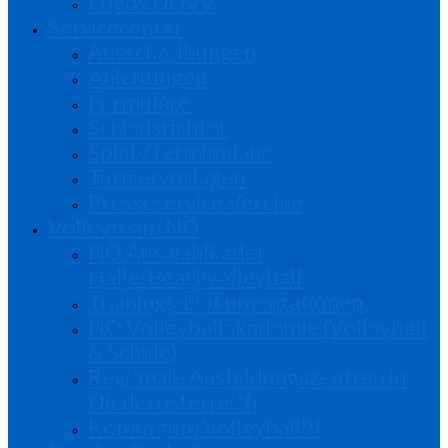
Logos NÖVV
Servicecenter
Ausschreibungen
Anleitungen
Formulare
Schiedsrichter
Spiel-/Terminpläne
Turniervorlagen
Presseservice Vereine
Volleyteam NÖ
NÖ Auswahlkader
Halle/Beachvolleyball
Trainings-Dokumentationen
NÖ Volleyballakademie (Volleyball
& Schule)
Regionale Ausbildungszentren in
Niederösterreich
Komm zum Volleyball!!!