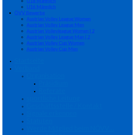
U18 Männlich
U16 Männlich
ÖVV Bewerbe
Austrian Volley League Women
Austrian Volley League Men
Austrian Volleyleague Women | 2
Austrian Volley League Man | 2
Austrian Volley Cup Women
Austrian Volley Cup Men
Startseite
Verband
Organisation
Präsidium
Referate
sportliche Leitung
Geschäftsstelle / Kontakt
Signale erkennen
Statuten
Werde Mitglied beim NÖVV…