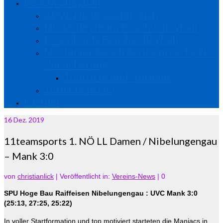
Beachvolleyball
ABVL Niederösterreich
NÖ Volleyteam Beachvolleyball
Downloads Beachvolleyball
NÖ Junior Beach Series pres. by NÖ
Versicherung
Tourorte und -termine
Turniere in NÖ
Partner
16
Dez. 2019
11teamsports 1. NÖ LL Damen / Nibelungengau
– Mank 3:0
von
christianlick
|
Veröffentlicht in:
Vereins-News
|
0
SPU Hoge Bau Raiffeisen Nibelungengau : UVC Mank 3:0
(25:13, 27:25, 25:22)
In voller Startformation und top motiviert starteten die Maniacs in