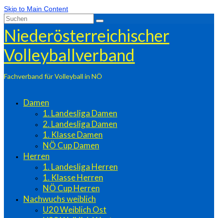
Skip to Main Content
Suchen
nach:
Niederösterreichischer
Volleyballverband
Fachverband für Volleyball in NÖ
Damen
1. Landesliga Damen
2. Landesliga Damen
1. Klasse Damen
NÖ Cup Damen
Herren
1. Landesliga Herren
1. Klasse Herren
NÖ Cup Herren
Nachwuchs weiblich
U20 Weiblich Ost