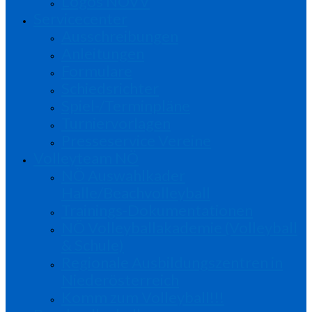
Logos NÖVV
Servicecenter
Ausschreibungen
Anleitungen
Formulare
Schiedsrichter
Spiel-/Terminpläne
Turniervorlagen
Presseservice Vereine
Volleyteam NÖ
NÖ Auswahlkader
Halle/Beachvolleyball
Trainings-Dokumentationen
NÖ Volleyballakademie (Volleyball
& Schule)
Regionale Ausbildungszentren in
Niederösterreich
Komm zum Volleyball!!!