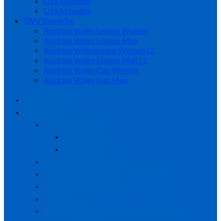
U18 Männlich
U16 Männlich
ÖVV Bewerbe
Austrian Volley League Women
Austrian Volley League Men
Austrian Volleyleague Women | 2
Austrian Volley League Man | 2
Austrian Volley Cup Women
Austrian Volley Cup Men
Startseite
Verband
Organisation
Präsidium
Referate
sportliche Leitung
Geschäftsstelle / Kontakt
Signale erkennen
Statuten
Werde Mitglied beim NÖVV…