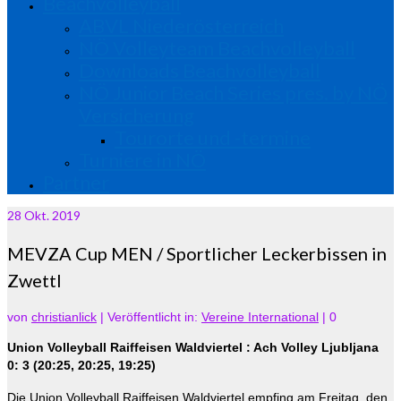
Beachvolleyball
ABVL Niederösterreich
NÖ Volleyteam Beachvolleyball
Downloads Beachvolleyball
NÖ Junior Beach Series pres. by NÖ
Versicherung
Tourorte und -termine
Turniere in NÖ
Partner
28
Okt. 2019
MEVZA Cup MEN / Sportlicher Leckerbissen in
Zwettl
von
christianlick
|
Veröffentlicht in:
Vereine International
|
0
Union Volleyball Raiffeisen Waldviertel : Ach Volley Ljubljana
0: 3 (20:25, 20:25, 19:25)
Die Union Volleyball Raiffeisen Waldviertel empfing am Freitag, den