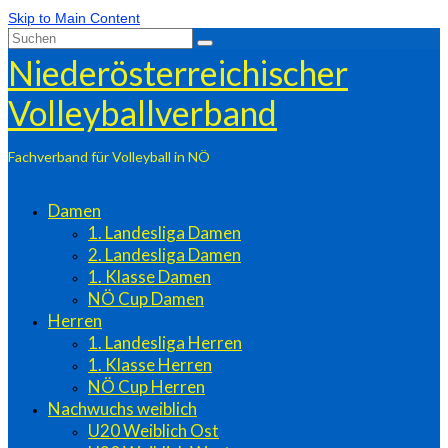
Skip to Main Content
Suchen
nach:
Niederösterreichischer
Volleyballverband
Fachverband für Volleyball in NÖ
Damen
1. Landesliga Damen
2. Landesliga Damen
1. Klasse Damen
NÖ Cup Damen
Herren
1. Landesliga Herren
1. Klasse Herren
NÖ Cup Herren
Nachwuchs weiblich
U20 Weiblich Ost