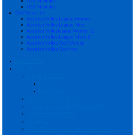
U18 Männlich
U16 Männlich
ÖVV Bewerbe
Austrian Volley League Women
Austrian Volley League Men
Austrian Volleyleague Women | 2
Austrian Volley League Man | 2
Austrian Volley Cup Women
Austrian Volley Cup Men
Startseite
Verband
Organisation
Präsidium
Referate
sportliche Leitung
Geschäftsstelle / Kontakt
Signale erkennen
Statuten
Werde Mitglied beim NÖVV…