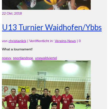
22
Okt. 2018
U13 Turnier Waidhofen/Ybbs
von
christianlick
|
Veröffentlicht in:
Vereins-News
|
0
What a tournament!
noevv
,
sportlandnoe
,
urwwaldviertel