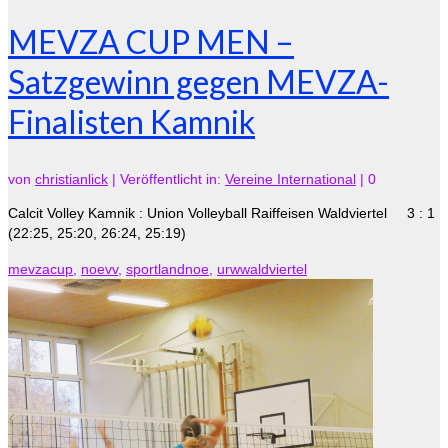
MEVZA CUP MEN –
Satzgewinn gegen MEVZA-
Finalisten Kamnik
von
christianlick
|
Veröffentlicht in:
Vereine International
|
0
Calcit Volley Kamnik : Union Volleyball Raiffeisen Waldviertel 3 : 1
(22:25, 25:20, 26:24, 25:19)
mevzacup
,
noevv
,
sportlandnoe
,
urwwaldviertel