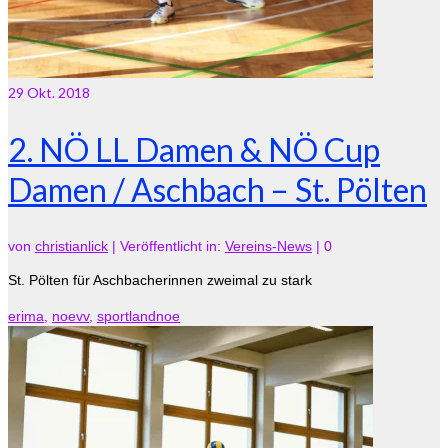
29
Okt. 2018
2. NÖ LL Damen & NÖ Cup
Damen / Aschbach – St. Pölten
von
christianlick
|
Veröffentlicht in:
Vereins-News
|
0
St. Pölten für Aschbacherinnen zweimal zu stark
erima
,
noevv
,
sportlandnoe