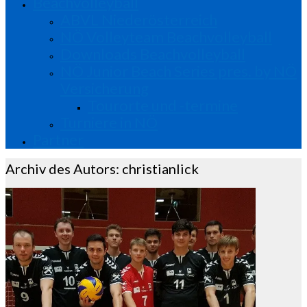
Beachvolleyball
ABVL Niederösterreich
NÖ Volleyteam Beachvolleyball
Downloads Beachvolleyball
NÖ Junior Beach Series pres. by NÖ
Versicherung
Tourorte und -termine
Turniere in NÖ
Partner
Archiv des Autors: christianlick