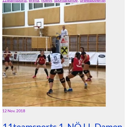
11teamsports
,
erima
,
noevv
,
sportlandnoe
,
urwwaldviertel
12
Nov. 2018
11teamsports 1. NÖ LL Damen