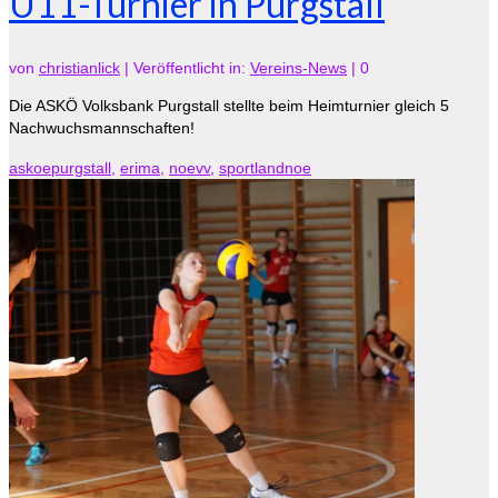
U11-Turnier in Purgstall
von
christianlick
|
Veröffentlicht in:
Vereins-News
|
0
Die ASKÖ Volksbank Purgstall stellte beim Heimturnier gleich 5
Nachwuchsmannschaften!
askoepurgstall
,
erima
,
noevv
,
sportlandnoe