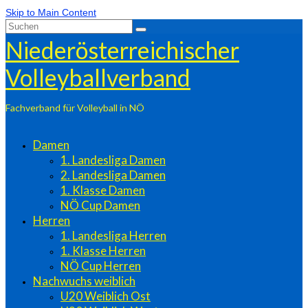
Skip to Main Content
Suchen
nach:
Niederösterreichischer
Volleyballverband
Fachverband für Volleyball in NÖ
Damen
1. Landesliga Damen
2. Landesliga Damen
1. Klasse Damen
NÖ Cup Damen
Herren
1. Landesliga Herren
1. Klasse Herren
NÖ Cup Herren
Nachwuchs weiblich
U20 Weiblich Ost