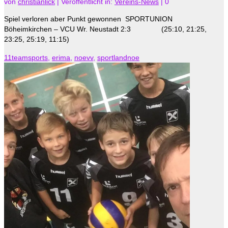
von
christianlick
|
Veröffentlicht in:
Vereins-News
|
0
Spiel verloren aber Punkt gewonnen SPORTUNION
Böheimkirchen – VCU Wr. Neustadt 2:3 (25:10, 21:25,
23:25, 25:19, 11:15)
11teamsports
,
erima
,
noevv
,
sportlandnoe