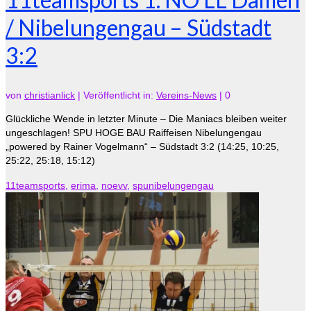
/ Nibelungengau – Südstadt
3:2
von
christianlick
|
Veröffentlicht in:
Vereins-News
|
0
Glückliche Wende in letzter Minute – Die Maniacs bleiben weiter
ungeschlagen! SPU HOGE BAU Raiffeisen Nibelungengau
„powered by Rainer Vogelmann“ – Südstadt 3:2 (14:25, 10:25,
25:22, 25:18, 15:12)
11teamsports
,
erima
,
noevv
,
spunibelungengau