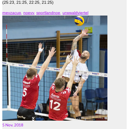
(25:23, 21:25, 22:25, 21:25)
mevzacup
,
noevv
,
sportlandnoe
,
urwwaldviertel
5
Nov. 2018