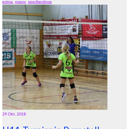
erima
,
noevv
,
sportlandnoe
29
Okt. 2018