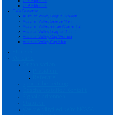
U18 Männlich
U16 Männlich
ÖVV Bewerbe
Austrian Volley League Women
Austrian Volley League Men
Austrian Volleyleague Women | 2
Austrian Volley League Man | 2
Austrian Volley Cup Women
Austrian Volley Cup Men
Startseite
Verband
Organisation
Präsidium
Referate
sportliche Leitung
Geschäftsstelle / Kontakt
Signale erkennen
Statuten
Werde Mitglied beim NÖVV…