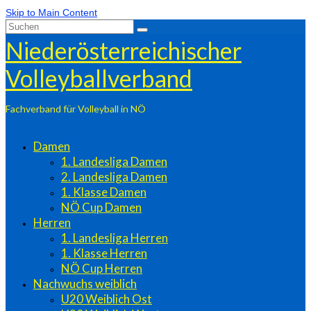
Skip to Main Content
Suchen
nach:
Niederösterreichischer
Volleyballverband
Fachverband für Volleyball in NÖ
Damen
1. Landesliga Damen
2. Landesliga Damen
1. Klasse Damen
NÖ Cup Damen
Herren
1. Landesliga Herren
1. Klasse Herren
NÖ Cup Herren
Nachwuchs weiblich
U20 Weiblich Ost