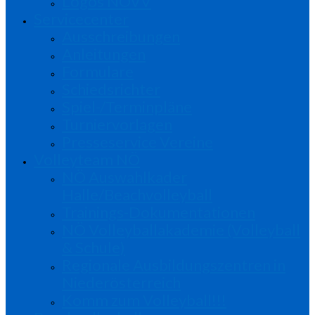
Logos NÖVV
Servicecenter
Ausschreibungen
Anleitungen
Formulare
Schiedsrichter
Spiel-/Terminpläne
Turniervorlagen
Presseservice Vereine
Volleyteam NÖ
NÖ Auswahlkader
Halle/Beachvolleyball
Trainings-Dokumentationen
NÖ Volleyballakademie (Volleyball
& Schule)
Regionale Ausbildungszentren in
Niederösterreich
Komm zum Volleyball!!!