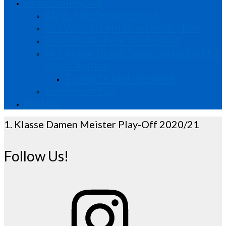
Beachvolleyball
ABVL Niederösterreich
NÖ Volleyteam Beachvolleyball
Downloads Beachvolleyball
NÖ Junior Beach Series pres. by NÖ
Versicherung
Tourorte und -termine
Turniere in NÖ
Partner
1. Klasse Damen Meister Play-Off 2020/21
Follow Us!
Instagram