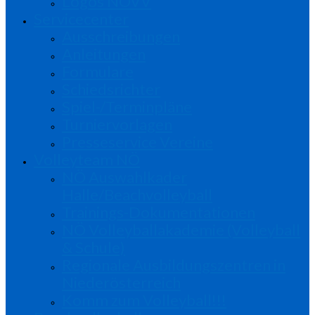
Logos NÖVV
Servicecenter
Ausschreibungen
Anleitungen
Formulare
Schiedsrichter
Spiel-/Terminpläne
Turniervorlagen
Presseservice Vereine
Volleyteam NÖ
NÖ Auswahlkader
Halle/Beachvolleyball
Trainings-Dokumentationen
NÖ Volleyballakademie (Volleyball
& Schule)
Regionale Ausbildungszentren in
Niederösterreich
Komm zum Volleyball!!!