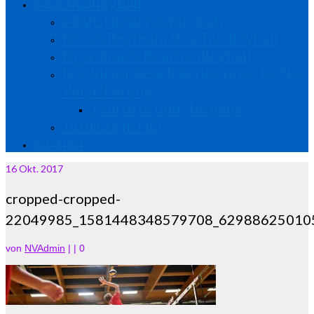
Beachvolleyball
ABVL Niederösterreich
NÖ Volleyteam Beachvolleyball
Downloads Beachvolleyball
NÖ Junior Beach Series pres. by NÖ
Versicherung
Tourorte und -termine
Turniere in NÖ
Partner
16
Okt. 2017
cropped-cropped-
22049985_1581448348579708_629886250105
von
NVAdmin
|
|
0