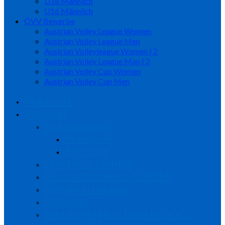
U18 Männlich
U16 Männlich
ÖVV Bewerbe
Austrian Volley League Women
Austrian Volley League Men
Austrian Volleyleague Women | 2
Austrian Volley League Man | 2
Austrian Volley Cup Women
Austrian Volley Cup Men
Startseite
Verband
Organisation
Präsidium
Referate
sportliche Leitung
Geschäftsstelle / Kontakt
Signale erkennen
Statuten
Werde Mitglied beim NÖVV…