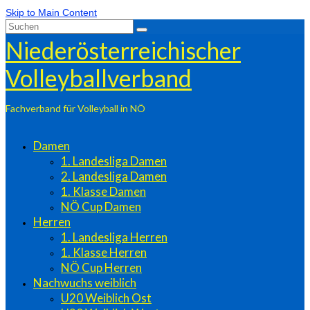
Skip to Main Content
Suchen
nach:
Niederösterreichischer
Volleyballverband
Fachverband für Volleyball in NÖ
Damen
1. Landesliga Damen
2. Landesliga Damen
1. Klasse Damen
NÖ Cup Damen
Herren
1. Landesliga Herren
1. Klasse Herren
NÖ Cup Herren
Nachwuchs weiblich
U20 Weiblich Ost